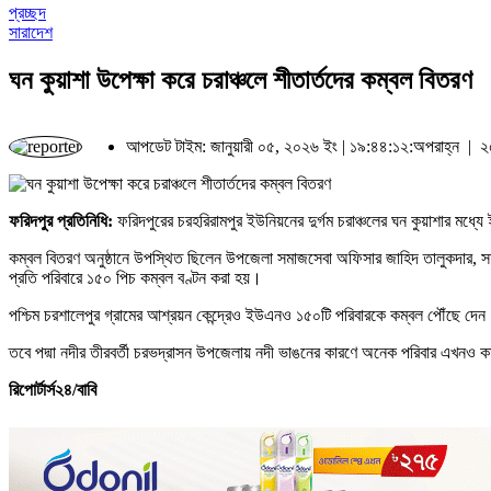
প্রচ্ছদ
সারাদেশ
ঘন কুয়াশা উপেক্ষা করে চরাঞ্চলে শীতার্তদের কম্বল বিতরণ
আপডেট টাইম: জানুয়ারী ০৫, ২০২৬ ইং | ১৯:৪৪:১২:অপরাহ্ন |
২৫
ফরিদপুর প্রতিনিধি:
ফরিদপুরের চরহরিরামপুর ইউনিয়নের দুর্গম চরাঞ্চলের ঘন কুয়াশার মধ্
কম্বল বিতরণ অনুষ্ঠানে উপস্থিত ছিলেন উপজেলা সমাজসেবা অফিসার জাহিদ তালুকদার, সহকা
প্রতি পরিবারে ১৫০ পিচ কম্বল বণ্টন করা হয়।
পশ্চিম চরশালেপুর গ্রামের আশ্রয়ন কেন্দ্রেও ইউএনও ১৫০টি পরিবারকে কম্বল পৌঁছে দেন
তবে পদ্মা নদীর তীরবর্তী চরভদ্রাসন উপজেলায় নদী ভাঙনের কারণে অনেক পরিবার এখনও ক
রিপোর্টার্স২৪/বাবি