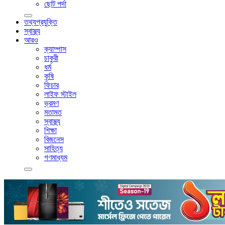
ছোট পর্দা
তথ্যপ্রযুক্তি
স্বাস্থ্য
আরও
ক্যাম্পাস
চাকুরী
ধর্ম
কৃষি
ফিচার
লাইফ স্টাইল
ভ্রমণ
মতামত
স্বাস্থ্য
শিক্ষা
বিজনেস
সাহিত্য
গণমাধ্যম