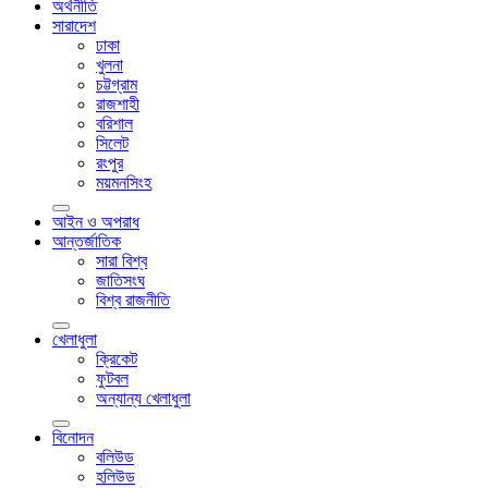
অর্থনীতি
সারাদেশ
ঢাকা
খুলনা
চট্টগ্রাম
রাজশাহী
বরিশাল
সিলেট
রংপুর
ময়মনসিংহ
আইন ও অপরাধ
আন্তর্জাতিক
সারা বিশ্ব
জাতিসংঘ
বিশ্ব রাজনীতি
খেলাধুলা
ক্রিকেট
ফুটবল
অন্যান্য খেলাধুলা
বিনোদন
বলিউড
হলিউড