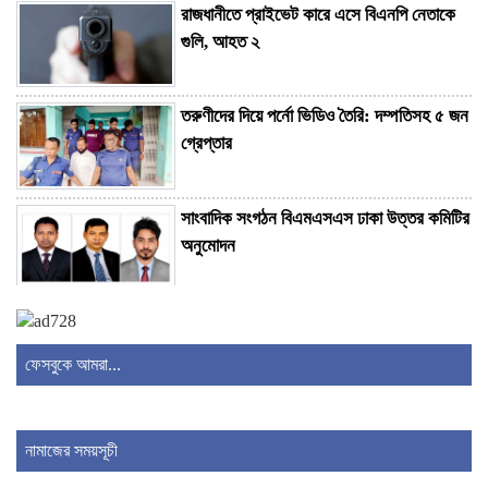
রাজধানীতে প্রাইভেট কারে এসে বিএনপি নেতাকে
গুলি, আহত ২
তরুণীদের দিয়ে পর্নো ভিডিও তৈরি: দম্পতিসহ ৫ জন
গ্রেপ্তার
সাংবাদিক সংগঠন বিএমএসএস ঢাকা উত্তর কমিটির
অনুমোদন
দাপুটে জয়ে ত্রিদেশীয় সিরিজের ফাইনালে বাংলাদেশ
ইমার্জিং দল
ফেসবুকে আমরা...
চ্যাটজিপিটির ফ্রি ব্যবহারকারীদের জন্য সুখবর
নামাজের সময়সূচী