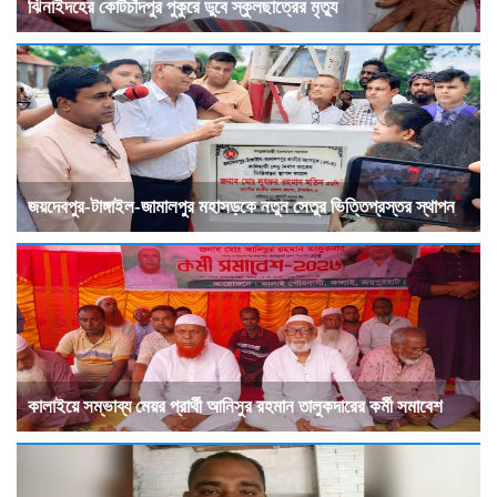
ঝিনাইদহের কোটচাঁদপুর পুকুরে ডুবে স্কুলছাত্রের মৃত্যু
জয়দেবপুর-টাঙ্গাইল-জামালপুর মহাসড়কে নতুন সেতুর ভিত্তিপ্রস্তর স্থাপন
কালাইয়ে সম্ভাব্য মেয়র প্রার্থী আনিসুর রহমান তালুকদারের কর্মী সমাবেশ