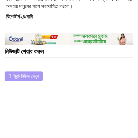
অসহায় মানুষের পাশে সহযোগিতা করবো।
রিপোর্টার্স২৪/বাবি
নিউজটি শেয়ার করুন
প্রিন্ট নিউজ দেখুন