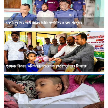
তরুণীদের দিয়ে পর্নো ভিডিও তৈরি: দম্পতিসহ ৫ জন গ্রেপ্তার
পুরস্কার বিতরণ, অভিভাবক সমাবেশ ও বৃক্ষরোপণে মুখর বিদ্যালয়