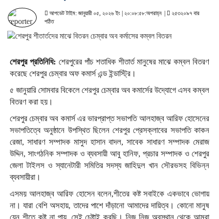
আপডেট টাইম: জানুয়ারী ০৫, ২০২৬ ইং | ২০:০৮:৫৮:অপরাহ্ন |
২৫৩২০৯৭ বার
পঠিত
শেরপুর প্রতিনিধি:
শেরপুরের পাঁচ শতাধিক শীতার্ত মানুষের মাঝে কম্বল বিতরণ
করেছে শেরপুর চেম্বার অফ কমার্স এন্ড ইন্ডাস্ট্রি।
৫ জানুয়ারি সোমবার বিকেলে শেরপুর চেম্বার অব কমার্সের উদ্যোগে এসব কম্বল
বিতরণ করা হয়।
শেরপুর চেম্বার অব কমার্স এর ভারপ্রাপ্ত সভাপতি আলহাজ্ব আরিফ হোসেনের
সভাপতিত্বে অনুষ্ঠানে উপস্থিত ছিলেন শেরপুর প্রেসক্লাবের সভাপতি কাকন
রেজা, সাধারণ সম্পাদক মাসুদ হাসান বাদল, সাবেক সাধারণ সম্পাদক মেরাজ
উদ্দিন, সাংগঠনিক সম্পাদক ও ব্যবসায়ী আবু হানিফ, প্রচার সম্পাদক ও শেরপুর
জেলা টাইলস ও স্যানেটারী সমিতির সদস্য জাহিদুল খান সৌরভসহ বিভিন্ন
ব্যবসায়ীরা।
এসময় আলহাজ্ব আরিফ হোসেন বলেন,শীতের কষ্ট সবাইকে একভাবে ভোগায়
না। যারা বেশি অসহায়, তাদের পাশে দাঁড়ানো আমাদের দায়িত্ব। কোনো মানুষ
যেন শীতে কষ্ট না পায়, সেই চেষ্টাই করছি। নিজ নিজ অবস্থান থেকে আমরা