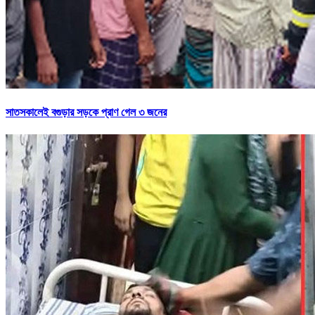
সাতসকালেই বগুড়ার সড়কে প্রাণ গেল ৩ জনের