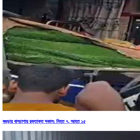
বগুড়ায় বাসচাপায় রক্তাক্ত সকাল: নিহত ৭, আহত ১৫