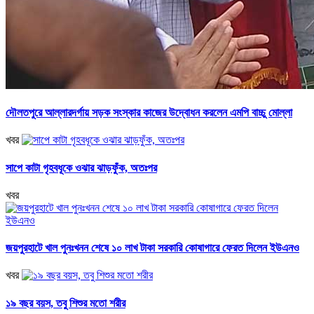
দৌলতপুরে আল্লারদর্গায় সড়ক সংস্কার কাজের উদ্বোধন করলেন এমপি বাচ্চু মোল্লা
খবর
সাপে কাটা গৃহবধূকে ওঝার ঝাড়ফুঁক, অতঃপর
খবর
জয়পুরহাটে খাল পুনঃখনন শেষে ১০ লাখ টাকা সরকারি কোষাগারে ফেরত দিলেন ইউএনও
খবর
১৯ বছর বয়স, তবু শিশুর মতো শরীর