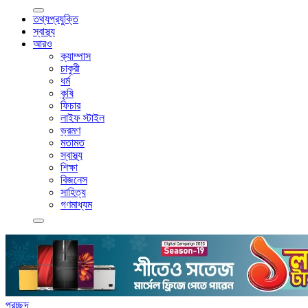
তথ্যপ্রযুক্তি
স্বাস্থ্য
আরও
ক্যাম্পাস
চাকুরী
ধর্ম
কৃষি
ফিচার
লাইফ স্টাইল
ভ্রমণ
মতামত
স্বাস্থ্য
শিক্ষা
বিজনেস
সাহিত্য
গণমাধ্যম
প্রচ্ছদ