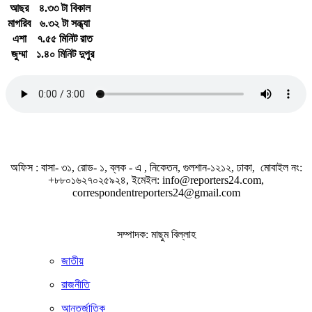
আছর
৪.৩৩ টা বিকাল
মাগরিব
৬.৩২ টা সন্ধ্যা
এশা
৭.৫৫ মিনিট রাত
জুম্মা
১.৪০ মিনিট দুপুর
জাতীয় সঙ্গীত
অফিস : বাসা- ৩১, রোড- ১, ব্লক - এ , নিকেতন, গুলশান-১২১২, ঢাকা, মোবাইল নং:
+৮৮০১৬২৭০২৫৯২৪, ইমেইল: info@reporters24.com,
correspondentreporters24@gmail.com
সম্পাদক: মাছুম বিল্লাহ
জাতীয়
রাজনীতি
আন্তর্জাতিক