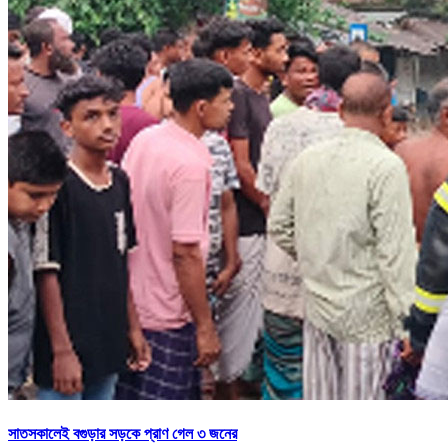
সাতসকালেই বগুড়ার সড়কে প্রাণ গেল ৩ জনের