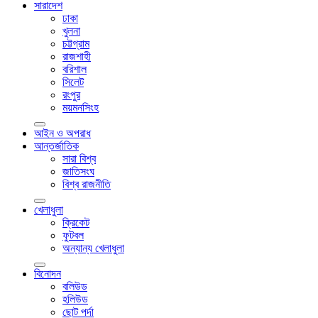
সারাদেশ
ঢাকা
খুলনা
চট্টগ্রাম
রাজশাহী
বরিশাল
সিলেট
রংপুর
ময়মনসিংহ
আইন ও অপরাধ
আন্তর্জাতিক
সারা বিশ্ব
জাতিসংঘ
বিশ্ব রাজনীতি
খেলাধুলা
ক্রিকেট
ফুটবল
অন্যান্য খেলাধুলা
বিনোদন
বলিউড
হলিউড
ছোট পর্দা