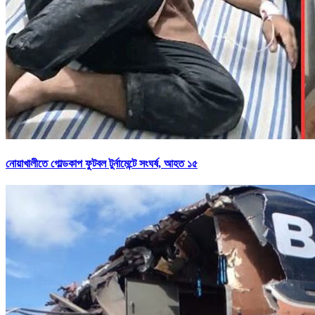
নোয়াখালীতে গোল্ডকাপ ফুটবল টুর্নামেন্টে সংঘর্ষ, আহত ১৫