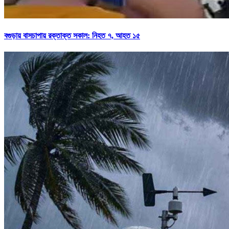
বগুড়ায় বাসচাপায় রক্তাক্ত সকাল: নিহত ৭, আহত ১৫