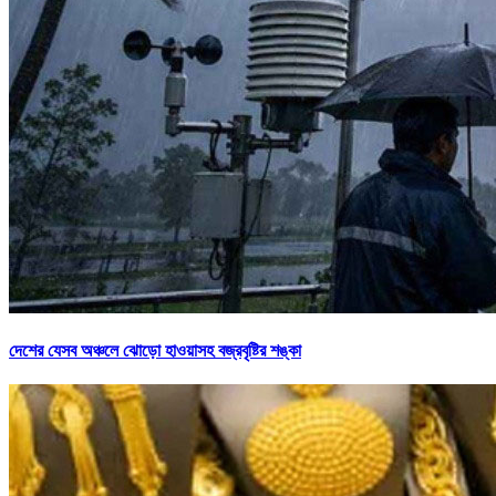
দেশের যেসব অঞ্চলে ঝোড়ো হাওয়াসহ বজ্রবৃষ্টির শঙ্কা