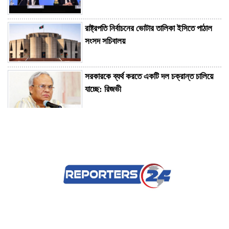
রাষ্ট্রপতি নির্বাচনের ভোটার তালিকা ইসিতে পাঠাল
সংসদ সচিবালয়
সরকারকে ব্যর্থ করতে একটি দল চক্রান্ত চালিয়ে
যাচ্ছে: রিজভী
মিয়ানমারের সাবেক জান্তা প্রধানের প্রথম
থাইল্যান্ড সফর
জেরুজালেমে ২৩০০ অবৈধ আবাসন ইউনিট
নির্মাণের পরিকল্পনা ইসরায়েলের
এক লাফে স্বর্ণের দাম বাড়ল ৯,৮৫৬ টাকা