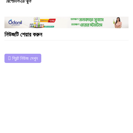
রিপোর্টার্স২৪/ঝুম
নিউজটি শেয়ার করুন
প্রিন্ট নিউজ দেখুন