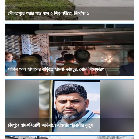
দৌলতপুরে পদ্মার পাড় ধসে ২ শিশু নদীতে, নিখোঁজ ১
সাকিব আল হাসানের বাড়িতে হামলা-ভাঙচুর, বোমা বিস্ফোরণ
চাঁদপুরে মাদকবিরোধী অভিযানে হামলায় প্রবাসীর মৃত্যু