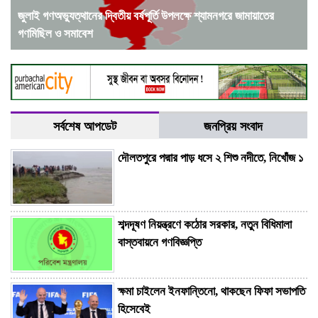
জুলাই গণঅভ্যুত্থানের দ্বিতীয় বর্ষপূর্তি উপলক্ষে শ্যামনগরে জামায়াতের
গণমিছিল ও সমাবেশ
সর্বশেষ আপডেট
জনপ্রিয় সংবাদ
দৌলতপুরে পদ্মার পাড় ধসে ২ শিশু নদীতে, নিখোঁজ ১
শব্দদূষণ নিয়ন্ত্রণে কঠোর সরকার, নতুন বিধিমালা
বাস্তবায়নে গণবিজ্ঞপ্তি
ক্ষমা চাইলেন ইনফান্তিনো, থাকছেন ফিফা সভাপতি
হিসেবেই