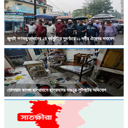
জুলাই গণঅভ্যুত্থানের ২য় বর্ষপূর্তিতে সুবর্ণচরে ১১ দলীয় ঐক্যের সমাবেশ
তোলারাম কলেজ ছাত্রাবাসে ছাত্রদলের ভাঙচুর-লুটপাটের অভিযোগ