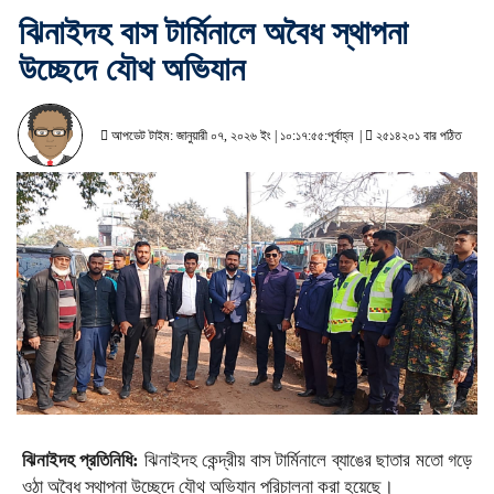
ঝিনাইদহ বাস টার্মিনালে অবৈধ স্থাপনা
উচ্ছেদে যৌথ অভিযান
আপডেট টাইম: জানুয়ারী ০৭, ২০২৬ ইং | ১০:১৭:৫৫:পূর্বাহ্ন |
২৫১৪২০১ বার পঠিত
ঝিনাইদহ প্রতিনিধি:
ঝিনাইদহ কেন্দ্রীয় বাস টার্মিনালে ব্যাঙের ছাতার মতো গড়ে
ওঠা অবৈধ স্থাপনা উচ্ছেদে যৌথ অভিযান পরিচালনা করা হয়েছে।