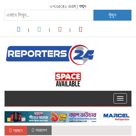
০৭:৩৫:৪১ এএম
|
বঙ্গাব্দ
খুঁজুন
Toggle
navigati
সারাদেশ
প্রচ্ছদ