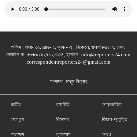
অফিস : বাসা- ৩১, রোড- ১, ব্লক - এ , নিকেতন, গুলশান-১২১২, ঢাকা,
মোবাইল নং: +৮৮০১৬২৭০২৫৯২৪, ইমেইল: info@reporters24.com,
correspondentreporters24@gmail.com
সম্পাদক: মাছুম বিল্লাহ
জাতীয়
রাজনীতি
আন্তর্জাতিক
খেলাধুলা
বিনোদন
বিজ্ঞান-প্রযুক্তি
সারাদেশ
ক্যাম্পাস
আরও