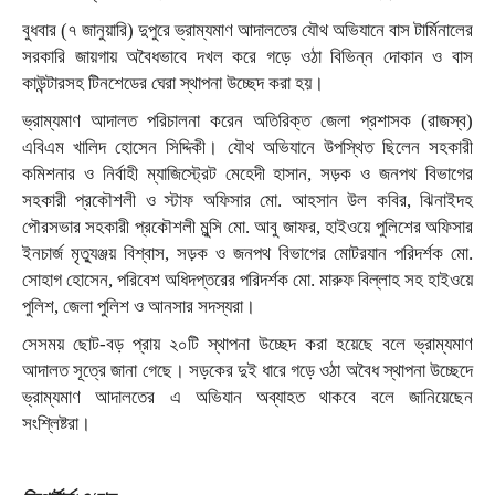
বুধবার (৭ জানুয়ারি) দুপুরে ভ্রাম্যমাণ আদালতের যৌথ অভিযানে বাস টার্মিনালের
সরকারি জায়গায় অবৈধভাবে দখল করে গড়ে ওঠা বিভিন্ন দোকান ও বাস
কাউন্টারসহ টিনশেডের ঘেরা স্থাপনা উচ্ছেদ করা হয়।
ভ্রাম্যমাণ আদালত পরিচালনা করেন অতিরিক্ত জেলা প্রশাসক (রাজস্ব)
এবিএম খালিদ হোসেন সিদ্দিকী। যৌথ অভিযানে উপস্থিত ছিলেন সহকারী
কমিশনার ও নির্বাহী ম্যাজিস্ট্রেট মেহেদী হাসান, সড়ক ও জনপথ বিভাগের
সহকারী প্রকৌশলী ও স্টাফ অফিসার মো. আহসান উল কবির, ঝিনাইদহ
পৌরসভার সহকারী প্রকৌশলী মুন্সি মো. আবু জাফর, হাইওয়ে পুলিশের অফিসার
ইনচার্জ মৃত্যুঞ্জয় বিশ্বাস, সড়ক ও জনপথ বিভাগের মোটরযান পরিদর্শক মো.
সোহাগ হোসেন, পরিবেশ অধিদপ্তরের পরিদর্শক মো. মারুফ বিল্লাহ সহ হাইওয়ে
পুলিশ, জেলা পুলিশ ও আনসার সদস্যরা।
সেসময় ছোট-বড় প্রায় ২০টি স্থাপনা উচ্ছেদ করা হয়েছে বলে ভ্রাম্যমাণ
আদালত সূত্রে জানা গেছে। সড়কের দুই ধারে গড়ে ওঠা অবৈধ স্থাপনা উচ্ছেদে
ভ্রাম্যমাণ আদালতের এ অভিযান অব্যাহত থাকবে বলে জানিয়েছেন
সংশ্লিষ্টরা।