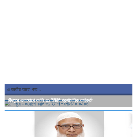
এ জাতীয় আরো খবর...
চাঁদপুরে একযোগে বদলি ৩১ ইউপি প্রশাসনিক কর্মকর্তা