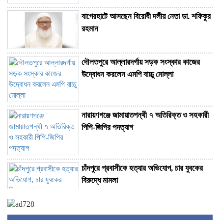
বাগেরহাটে আসছেন বিরোধী দলীয় নেতা ডা. শফিকুর
রহমান
দৌলতপুরে আল্লারদর্গায় সড়ক সংস্কার কাজের
উদ্বোধন করলেন এমপি বাচ্চু মোল্লা
নারায়ণগঞ্জে জামায়াতপন্থী ৭ অতিরিক্ত ও সহকারী
পিপি-জিপির পদত্যাগ
চাঁদপুরে প্রবাসীকে হত্যার অভিযোগ, চার যুবকের
বিরুদ্ধে মামলা
বাড়ির কেয়ারটেকারের বিরুদ্ধে শিশু ধর্ষণের অভিযোগ