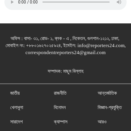
অফিস : বাসা- ৩১, রোড- ১, ব্লক - এ , নিকেতন, গুলশান-১২১২, ঢাকা,
মোবাইল নং: +৮৮০১৬২৭০২৫৯২৪, ইমেইল: info@reporters24.com,
correspondentreporters24@gmail.com
সম্পাদক: মাছুম বিল্লাহ
জাতীয়
রাজনীতি
আন্তর্জাতিক
খেলাধুলা
বিনোদন
বিজ্ঞান-প্রযুক্তি
সারাদেশ
ক্যাম্পাস
আরও