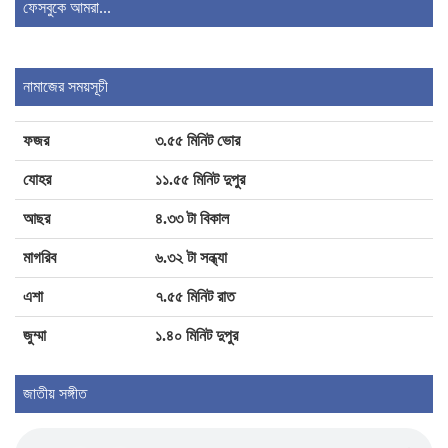
ফেসবুকে আমরা...
পঞ্চগড়ে ১১ দলীয় ঐক্যজোটের বিক্ষোভ মিছিল ও
নামাজের সময়সূচী
স্মারকলিপি প্রদান
ফজর
৩.৫৫ মিনিট ভোর
শৈলকুপায় সড়ক ও জনপথ বিভাগের উচ্ছেদ অভিযান
যোহর
১১.৫৫ মিনিট দুপুর
আছর
৪.৩৩ টা বিকাল
আদালতে মামলা পরিচালনার সময় মৃত্যু চাঁদপুরের
মাগরিব
৬.৩২ টা সন্ধ্যা
সাবেক বার সভাপতি রুহুল আমিনের
এশা
৭.৫৫ মিনিট রাত
জুম্মা
১.৪০ মিনিট দুপুর
জিলাপিতে ক্ষতিকর রাসায়নিক, মেয়াদোত্তীর্ণ পণ্য:
চাঁদপুরে ৩ প্রতিষ্ঠানকে জরিমানা
জাতীয় সঙ্গীত