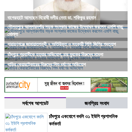
বাগেরহাটে আসছেন বিরোধী দলীয় নেতা ডা. শফিকুর রহমান
দৌলতপুরে আল্লারদর্গায় সড়ক সংস্কার কাজের উদ্বোধন করলেন এমপি বাচ্চু
মোল্লা
নারায়ণগঞ্জে জামায়াতপন্থী ৭ অতিরিক্ত ও সহকারী পিপি-জিপির পদত্যাগ
চাঁদপুরে প্রবাসীকে হত্যার অভিযোগ, চার যুবকের বিরুদ্ধে মামলা
বাড়ির কেয়ারটেকারের বিরুদ্ধে শিশু ধর্ষণের অভিযোগ
সর্বশেষ আপডেট
জনপ্রিয় সংবাদ
চাঁদপুরে একযোগে বদলি ৩১ ইউপি প্রশাসনিক
কর্মকর্তা