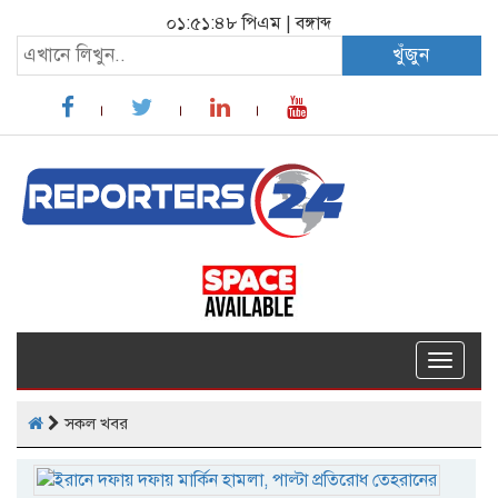
০১:৫১:৪৮ পিএম
|
বঙ্গাব্দ
খুঁজুন
Toggle
navigat
সকল খবর