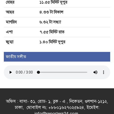
গুলি
যোহর
১১.৫৫ মিনিট দুপুর
আছর
৪.৩৩ টা বিকাল
মাগরিব
৬.৩২ টা সন্ধ্যা
এশা
৭.৫৫ মিনিট রাত
জুম্মা
১.৪০ মিনিট দুপুর
জাতীয় সঙ্গীত
অফিস : বাসা- ৩১, রোড- ১, ব্লক - এ , নিকেতন, গুলশান-১২১২,
ঢাকা, মোবাইল নং: +৮৮০১৬২৭০২৫৯২৪, ইমেইল:
info@reporters24.com,