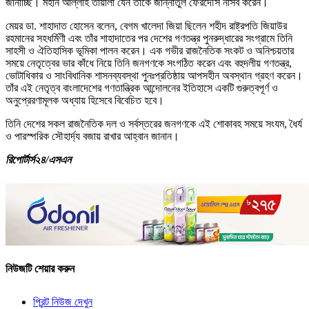
জানাচ্ছি। মহান আল্লাহ তায়ালা যেন তাঁকে জান্নাতুল ফেরদৌস নসিব করেন।
মেয়র ডা. শাহাদাত হোসেন বলেন, বেগম খালেদা জিয়া ছিলেন শহীদ রাষ্ট্রপতি জিয়াউর
রহমানের সহধর্মিণী এবং তাঁর শাহাদাতের পর দেশের গণতন্ত্র পুনরুদ্ধারের সংগ্রামে তিনি
সাহসী ও ঐতিহাসিক ভূমিকা পালন করেন। এক গভীর রাজনৈতিক সংকট ও অনিশ্চয়তার
সময়ে নেতৃত্বের ভার কাঁধে নিয়ে তিনি জনগণকে সংগঠিত করেন এবং বহুদলীয় গণতন্ত্র,
ভোটাধিকার ও সাংবিধানিক শাসনব্যবস্থা পুনঃপ্রতিষ্ঠায় আপসহীন অবস্থান গ্রহণ করেন।
তাঁর এই নেতৃত্ব বাংলাদেশের গণতান্ত্রিক আন্দোলনের ইতিহাসে একটি গুরুত্বপূর্ণ ও
অনুপ্রেরণামূলক অধ্যায় হিসেবে বিবেচিত হবে।
তিনি দেশের সকল রাজনৈতিক দল ও সর্বস্তরের জনগণকে এই শোকাবহ সময়ে সংযম, ধৈর্য
ও পারস্পরিক সৌহার্দ্য বজায় রাখার আহ্বান জানান।
রিপোর্টার্স২৪/এসএন
নিউজটি শেয়ার করুন
প্রিন্ট নিউজ দেখুন