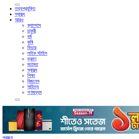
তথ্যপ্রযুক্তি
স্বাস্থ্য
আরও
ক্যাম্পাস
চাকুরী
ধর্ম
কৃষি
ফিচার
লাইফ স্টাইল
ভ্রমণ
মতামত
স্বাস্থ্য
শিক্ষা
বিজনেস
সাহিত্য
গণমাধ্যম
প্রচ্ছদ