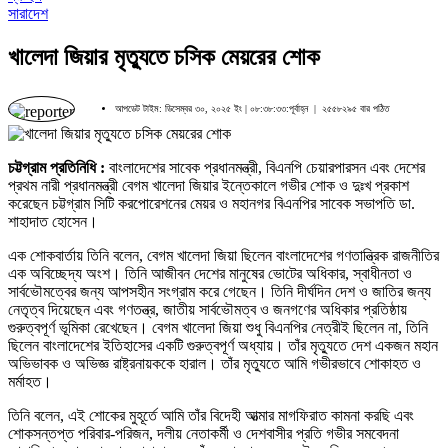
সারাদেশ
খালেদা জিয়ার মৃত্যুতে চসিক মেয়রের শোক
আপডেট টাইম: ডিসেম্বর ৩০, ২০২৫ ইং | ০৮:৩৮:৩৩:পূর্বাহ্ন |
২৫৫৮২৯৫ বার পঠিত
চট্টগ্রাম প্রতিনিধি :
বাংলাদেশের সাবেক প্রধানমন্ত্রী, বিএনপি চেয়ারপারসন এবং দেশের
প্রথম নারী প্রধানমন্ত্রী বেগম খালেদা জিয়ার ইন্তেকালে গভীর শোক ও দুঃখ প্রকাশ
করেছেন চট্টগ্রাম সিটি করপোরেশনের মেয়র ও মহানগর বিএনপির সাবেক সভাপতি ডা.
শাহাদাত হোসেন।
এক শোকবার্তায় তিনি বলেন, বেগম খালেদা জিয়া ছিলেন বাংলাদেশের গণতান্ত্রিক রাজনীতির
এক অবিচ্ছেদ্য অংশ। তিনি আজীবন দেশের মানুষের ভোটের অধিকার, স্বাধীনতা ও
সার্বভৌমত্বের জন্য আপসহীন সংগ্রাম করে গেছেন। তিনি দীর্ঘদিন দেশ ও জাতির জন্য
নেতৃত্ব দিয়েছেন এবং গণতন্ত্র, জাতীয় সার্বভৌমত্ব ও জনগণের অধিকার প্রতিষ্ঠায়
গুরুত্বপূর্ণ ভূমিকা রেখেছেন। বেগম খালেদা জিয়া শুধু বিএনপির নেত্রীই ছিলেন না, তিনি
ছিলেন বাংলাদেশের ইতিহাসের একটি গুরুত্বপূর্ণ অধ্যায়। তাঁর মৃত্যুতে দেশ একজন মহান
অভিভাবক ও অভিজ্ঞ রাষ্ট্রনায়ককে হারাল। তাঁর মৃত্যুতে আমি গভীরভাবে শোকাহত ও
মর্মাহত।
তিনি বলেন, এই শোকের মুহূর্তে আমি তাঁর বিদেহী আত্মার মাগফিরাত কামনা করছি এবং
শোকসন্তপ্ত পরিবার-পরিজন, দলীয় নেতাকর্মী ও দেশবাসীর প্রতি গভীর সমবেদনা