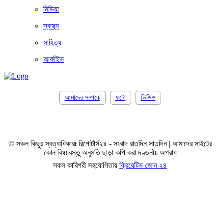
মিডিয়া
স্বাস্থ্য
সাহিত্য
আর্কাইভ
আমাদের সম্পর্কে
ফটো
ভিডিও
© সকল কিছুর স্বত্বাধিকারঃ রিপোর্টার্স২৪ - সংবাদ রাতদিন সাতদিন | আমাদের সাইটের
কোন বিষয়বস্তু অনুমতি ছাড়া কপি করা দণ্ডনীয় অপরাধ
সকল কারিগরী সহযোগিতায়
ক্রিয়েটিভ জোন ২৪