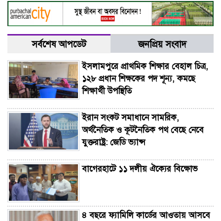
সর্বশেষ আপডেট
জনপ্রিয় সংবাদ
ইসলামপুরে প্রাথমিক শিক্ষার বেহাল চিত্র,
১২৮ প্রধান শিক্ষকের পদ শূন্য, কমছে
শিক্ষার্থী উপস্থিতি
ইরান সংকট সমাধানে সামরিক,
অর্থনৈতিক ও কূটনৈতিক পথ বেছে নেবে
যুক্তরাষ্ট্র: জেডি ভ্যান্স
বাগেরহাটে ১১ দলীয় ঐক্যের বিক্ষোভ
৪ বছরে ফ্যামিলি কার্ডের আওতায় আসবে