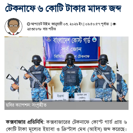
টেকনাফে ৬ কোটি টাকার মাদক জব্দ
আপডেট টাইম: জানুয়ারী ০৩, ২০২৬ ইং | ০৯:৫০:৫৭:পূর্বাহ্ন |
২৫৩৫৬৭৮ বার পঠিত
ছবির ক্যাপশন: সংগৃহীত
কক্সবাজার প্রতিনিধি:
কক্সবাজারের টেকনাফে কোস্ট গার্ড প্রায় ৬
কোটি টাকা মূল্যের ইয়াবা ও ক্রিস্টাল মেথ (আইস) জব্দ করেছে।