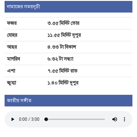
ঢাকার চারপাশের নদীদূষণ রোধে
নামাজের সময়সূচী
কর্মপরিকল্পনার নির্দেশ
ফজর
৩.৫৫ মিনিট ভোর
দৌলতপুরে পদ্মার পাড় ধসে ২ শিশু
যোহর
১১.৫৫ মিনিট দুপুর
নদীতে, নিখোঁজ ১
আছর
৪.৩৩ টা বিকাল
মাগরিব
৬.৩২ টা সন্ধ্যা
এশা
৭.৫৫ মিনিট রাত
জুম্মা
১.৪০ মিনিট দুপুর
জাতীয় সঙ্গীত