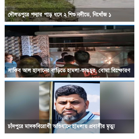
দৌলতপুরে পদ্মার পাড় ধসে ২ শিশু নদীতে, নিখোঁজ ১
সাকিব আল হাসানের বাড়িতে হামলা-ভাঙচুর, বোমা বিস্ফোরণ
চাঁদপুরে মাদকবিরোধী অভিযানে হামলায় প্রবাসীর মৃত্যু