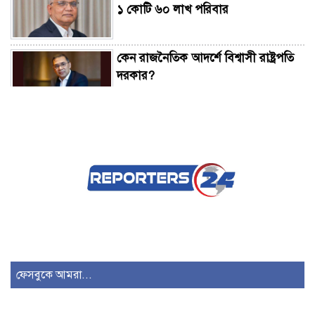
১ কোটি ৬০ লাখ পরিবার
কেন রাজনৈতিক আদর্শে বিশ্বাসী রাষ্ট্রপতি
দরকার?
রাষ্ট্রপতি নির্বাচন ২০ আগস্ট
যদি সংসদ বয়কট করে রাজপথে আসি দুই
দিনও টিকতে পারবেন না: মুফতি আমির
হামজা
তরুণদের আন্দোলন নরেন্দ্র মোদিকে
ফেসবুকে আমরা...
ভীষণভাবে দুর্বল করেছে: সোনম ওয়াংচুক