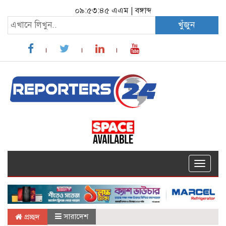
০৯:৫৩:৪৬ এএম
|
বঙ্গাব্দ
খুঁজুন
Toggle
navigat
সারাদেশ
প্রচ্ছদ