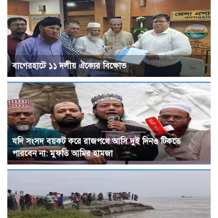
বাগেরহাটে ১১ দলীয় ঐক্যের বিক্ষোভ
যদি সংসদ বয়কট করে রাজপথে আসি দুই দিনও টিকতে
পারবেন না: মুফতি আমির হামজা