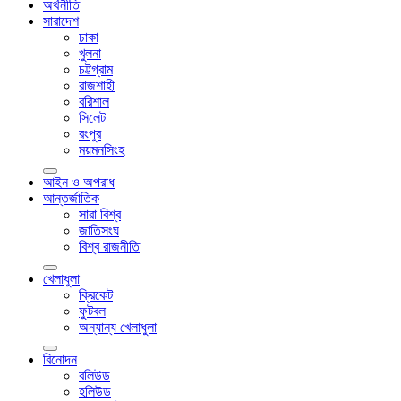
অর্থনীতি
সারাদেশ
ঢাকা
খুলনা
চট্টগ্রাম
রাজশাহী
বরিশাল
সিলেট
রংপুর
ময়মনসিংহ
আইন ও অপরাধ
আন্তর্জাতিক
সারা বিশ্ব
জাতিসংঘ
বিশ্ব রাজনীতি
খেলাধুলা
ক্রিকেট
ফুটবল
অন্যান্য খেলাধুলা
বিনোদন
বলিউড
হলিউড