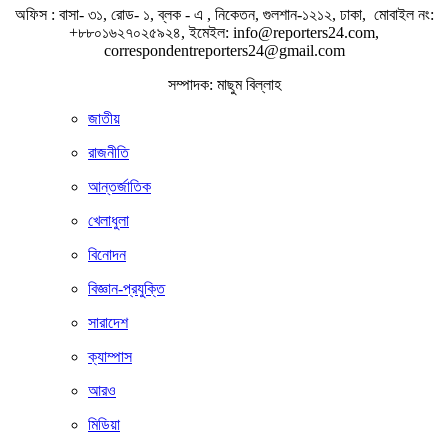
অফিস : বাসা- ৩১, রোড- ১, ব্লক - এ , নিকেতন, গুলশান-১২১২, ঢাকা, মোবাইল নং:
+৮৮০১৬২৭০২৫৯২৪, ইমেইল: info@reporters24.com,
correspondentreporters24@gmail.com
সম্পাদক: মাছুম বিল্লাহ
জাতীয়
রাজনীতি
আন্তর্জাতিক
খেলাধুলা
বিনোদন
বিজ্ঞান-প্রযুক্তি
সারাদেশ
ক্যাম্পাস
আরও
মিডিয়া