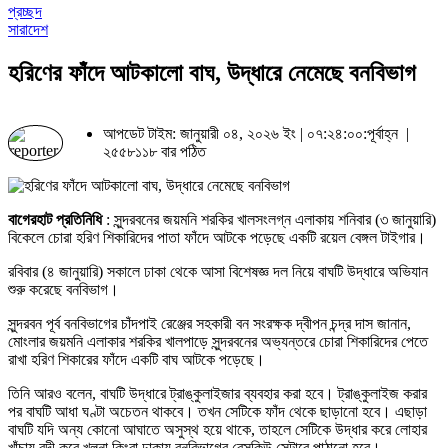
প্রচ্ছদ
সারাদেশ
হরিণের ফাঁদে আটকালো বাঘ, উদ্ধারে নেমেছে বনবিভাগ
আপডেট টাইম: জানুয়ারী ০৪, ২০২৬ ইং | ০৭:২৪:০০:পূর্বাহ্ন |
২৫৫৮১১৮ বার পঠিত
বাগেরহাট প্রতিনিধি
: সুন্দরবনের জয়মনি শরকির খালসংলগ্ন এলাকায় শনিবার (৩ জানুয়ারি)
বিকেলে চোরা হরিণ শিকারিদের পাতা ফাঁদে আটকে পড়েছে একটি রয়েল বেঙ্গল টাইগার।
রবিবার (৪ জানুয়ারি) সকালে ঢাকা থেকে আসা বিশেষজ্ঞ দল নিয়ে বাঘটি উদ্ধারে অভিযান
শুরু করেছে বনবিভাগ।
সুন্দরবন পূর্ব বনবিভাগের চাঁদপাই রেঞ্জের সহকারী বন সংরক্ষক দ্বীপন চন্দ্র দাস জানান,
মোংলার জয়মনি এলাকার শরকির খালপাড়ে সুন্দরবনের অভ্যন্তরে চোরা শিকারিদের পেতে
রাখা হরিণ শিকারের ফাঁদে একটি বাঘ আটকে পড়েছে।
তিনি আরও বলেন, বাঘটি উদ্ধারে ট্রাঙ্কুলাইজার ব্যবহার করা হবে। ট্রাঙ্কুলাইজ করার
পর বাঘটি আধা ঘণ্টা অচেতন থাকবে। তখন সেটিকে ফাঁদ থেকে ছাড়ানো হবে। এছাড়া
বাঘটি যদি অন্য কোনো আঘাতে অসুস্থ হয়ে থাকে, তাহলে সেটিকে উদ্ধার করে লোহার
খাঁচায় বন্দী করে খুলনা কিংবা ঢাকায় বনবিভাগের রেসকিউ সেন্টারে পাঠানো হবে।