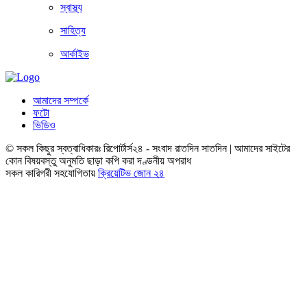
স্বাস্থ্য
সাহিত্য
আর্কাইভ
আমাদের সম্পর্কে
ফটো
ভিডিও
© সকল কিছুর স্বত্বাধিকারঃ রিপোর্টার্স২৪ - সংবাদ রাতদিন সাতদিন | আমাদের সাইটের
কোন বিষয়বস্তু অনুমতি ছাড়া কপি করা দণ্ডনীয় অপরাধ
সকল কারিগরী সহযোগিতায়
ক্রিয়েটিভ জোন ২৪