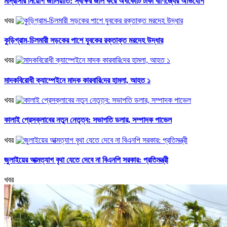
মাদ্রাসার নিয়োগ জালিয়াতি: স্বাক্ষর জাল করে অর্ধকোটি টাকা বাণিজ্যের অভিযোগ
খবর
কুড়িগ্রাম-চিলমারী সড়কের পাশে যুবকের রক্তাক্ত মরদেহ উদ্ধার
খবর
মাদকবিরোধী ক্যাম্পেইনে মাদক কারবা‌রি‌দের হামলা, আহত ১
খবর
কালাই প্রেসক্লাবের নতুন নেতৃত্ব: সভাপতি ডলার, সম্পাদক পাভেল
খবর
জুলাইয়ের আত্মত্যাগ বৃথা যেতে দেবে না বিএনপি সরকার: প্রতিমন্ত্রী
খবর