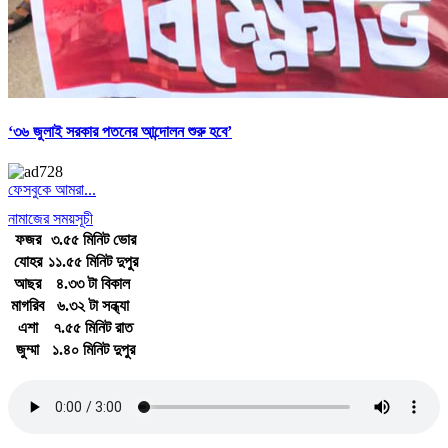
‘৩৬ জুলাই সরকার পতনের আন্দোলন শুরু হবে’
ফেসবুকে আমরা...
নামাজের সময়সূচী
ফজর
৩.৫৫ মিনিট ভোর
যোহর
১১.৫৫ মিনিট দুপুর
আছর
৪.৩৩ টা বিকাল
মাগরিব
৬.৩২ টা সন্ধ্যা
এশা
৭.৫৫ মিনিট রাত
জুম্মা
১.৪০ মিনিট দুপুর
জাতীয় সঙ্গীত