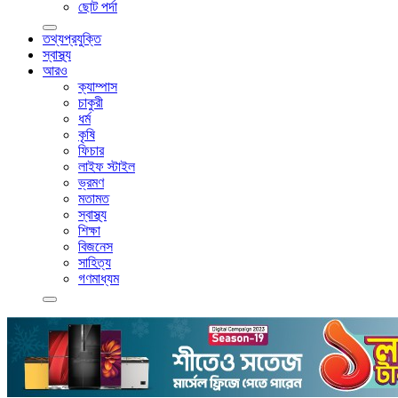
ছোট পর্দা
তথ্যপ্রযুক্তি
স্বাস্থ্য
আরও
ক্যাম্পাস
চাকুরী
ধর্ম
কৃষি
ফিচার
লাইফ স্টাইল
ভ্রমণ
মতামত
স্বাস্থ্য
শিক্ষা
বিজনেস
সাহিত্য
গণমাধ্যম