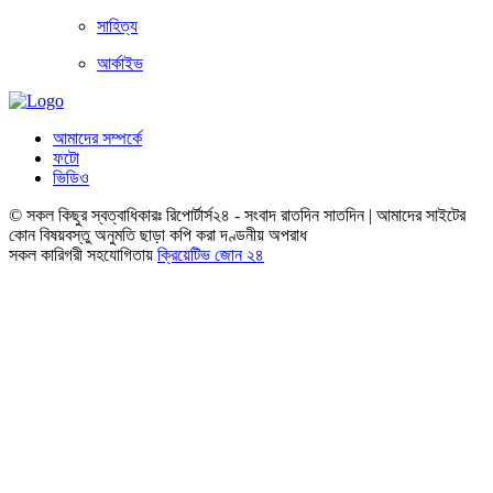
সাহিত্য
আর্কাইভ
আমাদের সম্পর্কে
ফটো
ভিডিও
© সকল কিছুর স্বত্বাধিকারঃ রিপোর্টার্স২৪ - সংবাদ রাতদিন সাতদিন | আমাদের সাইটের
কোন বিষয়বস্তু অনুমতি ছাড়া কপি করা দণ্ডনীয় অপরাধ
সকল কারিগরী সহযোগিতায়
ক্রিয়েটিভ জোন ২৪