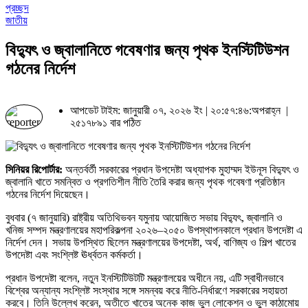
প্রচ্ছদ
জাতীয়
বিদ্যুৎ ও জ্বালানিতে গবেষণার জন্য পৃথক ইনস্টিটিউশন
গঠনের নির্দেশ
আপডেট টাইম: জানুয়ারী ০৭, ২০২৬ ইং | ২০:৫৭:৪৬:অপরাহ্ন |
২৫১৭৮৯১ বার পঠিত
সিনিয়র রিপোর্টার:
অন্তর্বর্তী সরকারের প্রধান উপদেষ্টা অধ্যাপক মুহাম্মদ ইউনূস বিদ্যুৎ ও
জ্বালানি খাতে সমন্বিত ও প্রগতিশীল নীতি তৈরি করার জন্য পৃথক গবেষণা প্রতিষ্ঠান
গঠনের নির্দেশ দিয়েছেন।
বুধবার (৭ জানুয়ারি) রাষ্ট্রীয় অতিথিভবন যমুনায় আয়োজিত সভায় বিদ্যুৎ, জ্বালানি ও
খনিজ সম্পদ মন্ত্রণালয়ের মহাপরিকল্পনা ২০২৬–২০৫০ উপস্থাপনকালে প্রধান উপদেষ্টা এ
নির্দেশ দেন। সভায় উপস্থিত ছিলেন মন্ত্রণালয়ের উপদেষ্টা, অর্থ, বাণিজ্য ও শিল্প খাতের
উপদেষ্টা এবং সংশ্লিষ্ট ঊর্ধ্বতন কর্মকর্তা।
প্রধান উপদেষ্টা বলেন, নতুন ইনস্টিটিউটটি মন্ত্রণালয়ের অধীনে নয়, এটি স্বাধীনভাবে
বিশ্বের অন্যান্য সংশ্লিষ্ট সংস্থার সঙ্গে সমন্বয় করে নীতি-নির্ধারণে সরকারের সহায়তা
করবে। তিনি উল্লেখ করেন, অতীতে খাতের অনেক কাজ ভুল লোকেশন ও ভুল কাঠামোয়