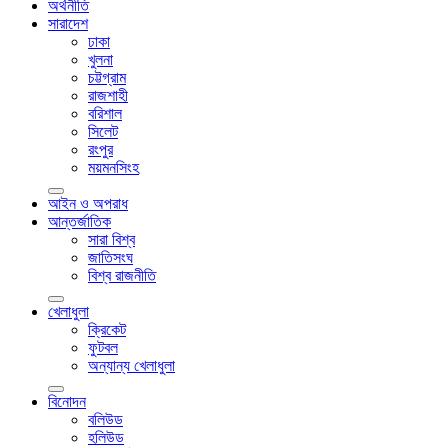
অর্থনীতি
সারাদেশ
ঢাকা
খুলনা
চট্টগ্রাম
রাজশাহী
বরিশাল
সিলেট
রংপুর
ময়মনসিংহ
আইন ও অপরাধ
আন্তর্জাতিক
সারা বিশ্ব
জাতিসংঘ
বিশ্ব রাজনীতি
খেলাধুলা
ক্রিকেট
ফুটবল
অন্যান্য খেলাধুলা
বিনোদন
বলিউড
হলিউড