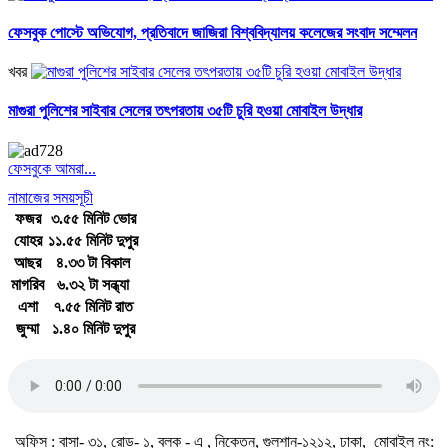
ফেসবুক পোস্টে অভিযোগ, প্রতিবাদে জাজিরা বিশ্ববিদ্যালয় কলেজের সংবাদ সম্মেলন
খবর
মাগুরা পুলিশের সাইবার সেলের তৎপরতায় ৩৫টি চুরি হওয়া মোবাইল উদ্ধার
ফেসবুকে আমরা...
নামাজের সময়সূচী
ফজর
৩.৫৫ মিনিট ভোর
যোহর
১১.৫৫ মিনিট দুপুর
আছর
৪.৩৩ টা বিকাল
মাগরিব
৬.৩২ টা সন্ধ্যা
এশা
৭.৫৫ মিনিট রাত
জুম্মা
১.৪০ মিনিট দুপুর
জাতীয় সঙ্গীত
অফিস : বাসা- ৩১, রোড- ১, ব্লক - এ , নিকেতন, গুলশান-১২১২, ঢাকা, মোবাইল নং: