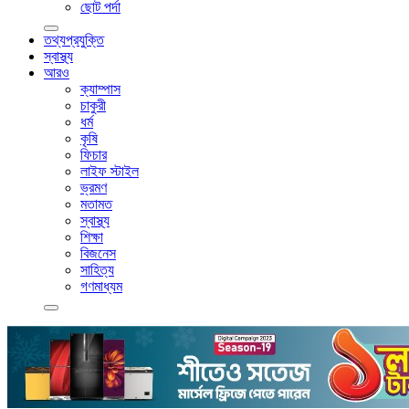
ছোট পর্দা
তথ্যপ্রযুক্তি
স্বাস্থ্য
আরও
ক্যাম্পাস
চাকুরী
ধর্ম
কৃষি
ফিচার
লাইফ স্টাইল
ভ্রমণ
মতামত
স্বাস্থ্য
শিক্ষা
বিজনেস
সাহিত্য
গণমাধ্যম