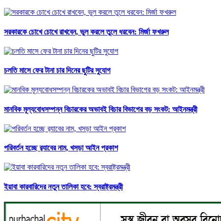
সরকারকে চোখে চোখে রাখবেন, ভুল করলে তুলে ধরবেন: মির্জা ফখরুল
চলতি মাসে ফের টানা চার দিনের ছুটির সুযোগ
মানবিক মূল্যবোধসম্পন্ন বিচারকের অভাবই বিচার বিভাগের বড় সংকট: আইনমন্ত্রী
পরিবর্তন হচ্ছে র‌্যাবের নাম, খসড়া আইন প্রকাশ
ইয়াবা কারবারিদের নতুন তালিকা হবে: স্বরাষ্ট্রমন্ত্রী