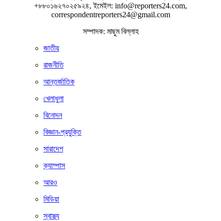
+৮৮০১৬২৭০২৫৯২৪, ইমেইল: info@reporters24.com,
correspondentreporters24@gmail.com
সম্পাদক: মাছুম বিল্লাহ
জাতীয়
রাজনীতি
আন্তর্জাতিক
খেলাধুলা
বিনোদন
বিজ্ঞান-প্রযুক্তি
সারাদেশ
ক্যাম্পাস
আরও
মিডিয়া
স্বাস্থ্য