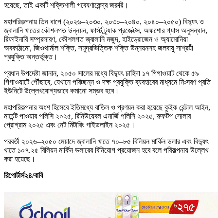
হয়েছে, তাই একটি শক্তিশালী গবেষণাকেন্দ্র জরুরি।
মহাপরিকল্পনায় তিন ধাপে (২০২৬–২০৩০, ২০৩০–২০৪০, ২০৪০–২০৫০) বিদ্যুৎ ও
জ্বালানি খাতের কৌশলগত উন্নয়ন, ফার্স্ট ট্র্যাক প্রজেক্টস, অফশোর গ্যাস অনুসন্ধান,
রিফাইনারি সম্প্রসারণ, কৌশলগত জ্বালানি মজুদ, হাইড্রোজেন ও অ্যামোনিয়া
অবকাঠামো, জিওথার্মাল শক্তি, সমুদ্রভিত্তিক শক্তি উন্নয়নসহ জলবায়ু সাশ্রয়ী
প্রযুক্তি অন্তর্ভুক্ত।
প্রধান উপদেষ্টা জানান, ২০৫০ সালের মধ্যে বিদ্যুৎ চাহিদা ১৭ গিগাওয়াট থেকে ৫৯
গিগাওয়াটে পৌঁছাবে, যেখানে পরিচ্ছন্ন ও দক্ষ প্রযুক্তি ব্যবহারের মাধ্যমে নিঃসরণ প্রতি
ইউনিটে উল্লেখযোগ্যভাবে কমানো সম্ভব হবে।
মহাপরিকল্পনার অংশ হিসেবে ইতিমধ্যে বাতিল ও প্রণয়ন করা হয়েছে কুইক রেন্টাল আইন,
মার্চেন্ট পাওয়ার পলিসি ২০২৫, রিনিউয়েবল এনার্জি পলিসি ২০২৫, রুফটপ সোলার
প্রোগ্রাম ২০২৫ এবং নেট মিটারিং গাইডলাইন ২০২৫।
পরবর্তী ২০২৬–২০৫০ মেয়াদে জ্বালানি খাতে ৭০–৮৫ বিলিয়ন মার্কিন ডলার এবং বিদ্যুৎ
খাতে ১০৭.২৫ বিলিয়ন মার্কিন ডলারের বিনিয়োগ প্রয়োজন হবে বলে পরিকল্পনায় উল্লেখ
করা হয়েছে।
রিপোর্টার্স২৪/বাবি