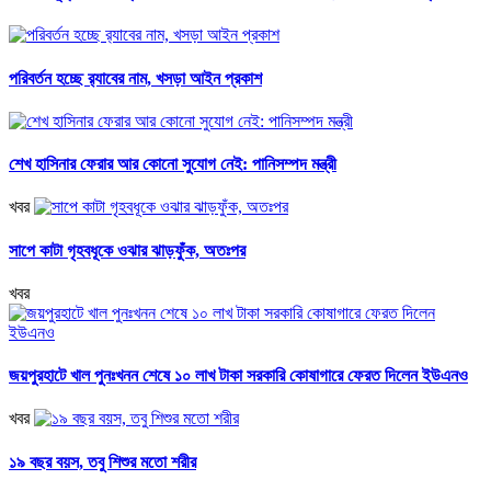
পরিবর্তন হচ্ছে র‌্যাবের নাম, খসড়া আইন প্রকাশ
শেখ হাসিনার ফেরার আর কোনো সুযোগ নেই: পানিসম্পদ মন্ত্রী
খবর
সাপে কাটা গৃহবধূকে ওঝার ঝাড়ফুঁক, অতঃপর
খবর
জয়পুরহাটে খাল পুনঃখনন শেষে ১০ লাখ টাকা সরকারি কোষাগারে ফেরত দিলেন ইউএনও
খবর
১৯ বছর বয়স, তবু শিশুর মতো শরীর