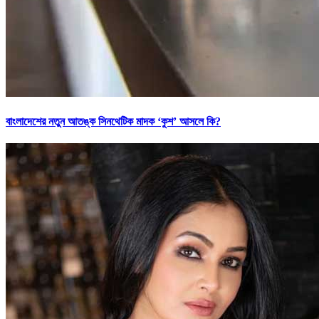
বাংলাদেশের নতুন আতঙ্ক সিনথেটিক মাদক ‘কুশ’ আসলে কি?