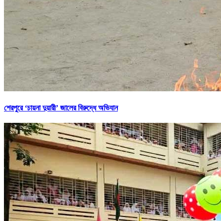
শেরপুরে ‘চায়না দুয়ারী’ জালের বিরুদ্ধে অভিযান