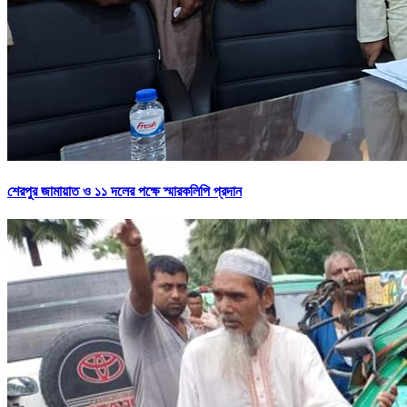
শেরপুর জামায়াত ও ১১ দলের পক্ষে স্মারকলিপি প্রদান