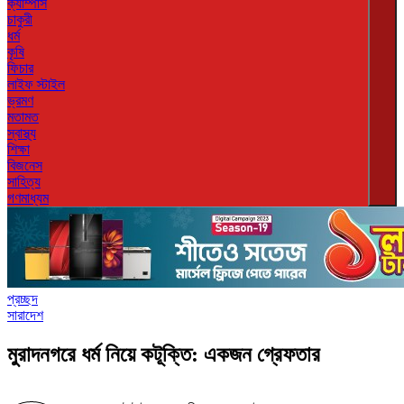
ক্যাম্পাস
চাকুরী
ধর্ম
কৃষি
ফিচার
লাইফ স্টাইল
ভ্রমণ
মতামত
স্বাস্থ্য
শিক্ষা
বিজনেস
সাহিত্য
গণমাধ্যম
প্রচ্ছদ
সারাদেশ
মুরাদনগরে ধর্ম নিয়ে কটূক্তি: একজন গ্রেফতার