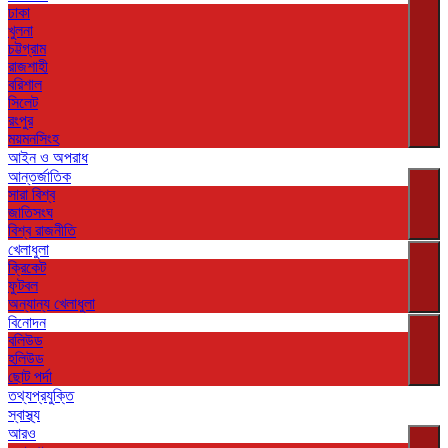
ঢাকা
খুলনা
চট্টগ্রাম
রাজশাহী
বরিশাল
সিলেট
রংপুর
ময়মনসিংহ
আইন ও অপরাধ
আন্তর্জাতিক
সারা বিশ্ব
জাতিসংঘ
বিশ্ব রাজনীতি
খেলাধুলা
ক্রিকেট
ফুটবল
অন্যান্য খেলাধুলা
বিনোদন
বলিউড
হলিউড
ছোট পর্দা
তথ্যপ্রযুক্তি
স্বাস্থ্য
আরও