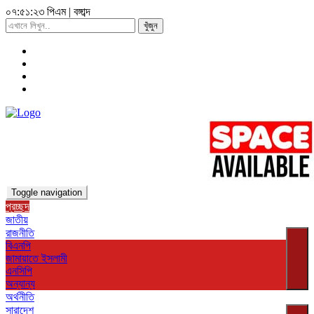
০৭:৫১:২৬ পিএম
|
বঙ্গাব্দ
খুঁজুন
Toggle navigation
প্রচ্ছদ
জাতীয়
রাজনীতি
বিএনপি
জামায়াতে ইসলামী
এনসিপি
অন্যান্য
অর্থনীতি
সারাদেশ