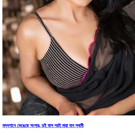
মদ্যপানে ভেঙেছে সংসার, দুই মাস পরই মারা যান স্বামী