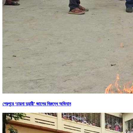
শেরপুরে ‘চায়না দুয়ারী’ জালের বিরুদ্ধে অভিযান