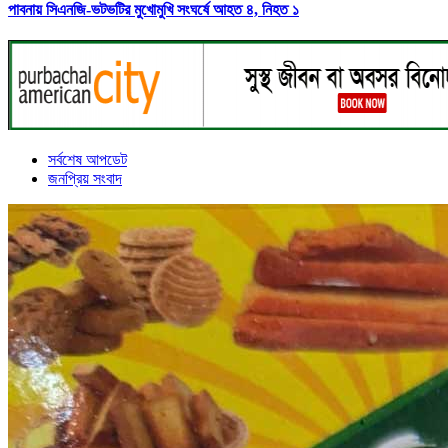
পাবনায় সিএনজি-ভটভটির মুখোমুখি সংঘর্ষে আহত ৪, নিহত ১
সর্বশেষ আপডেট
জনপ্রিয় সংবাদ