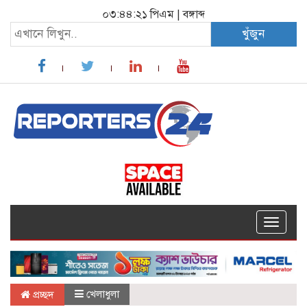
০৩:৪৪:২১ পিএম
|
বঙ্গাব্দ
খুঁজুন
Toggle
navigat
খেলাধুলা
প্রচ্ছদ