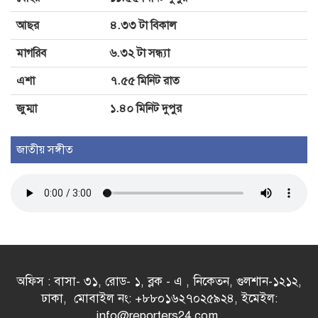
আছর
৪.৩৩ টা বিকাল
মাগরিব
৬.৩২ টা সন্ধ্যা
এশা
৭.৫৫ মিনিট রাত
জুম্মা
১.৪০ মিনিট দুপুর
জাতীয় সঙ্গীত
অফিস : বাসা- ৩১, রোড- ১, ব্লক - এ , নিকেতন, গুলশান-১২১২,
ঢাকা, মোবাইল নং: +৮৮০১৬২৭০২৫৯২৪, ইমেইল:
info@reporters24.com,