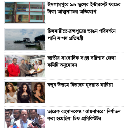
ইসলামপুরে ৯৬ স্কুলের ইন্টারনেট খরচের
টাকা আত্মসাতের অভিযোগ
চিলমারীতে ব্রহ্মপুত্রের ভাঙন পরিদর্শনে
পানি সম্পদ প্রতিমন্ত্রী
জাতীয় সাংবাদিক সংস্থা বরিশাল জেলা
কমিটি অনুমোদন
নতুন উদ্যমে ফিরছেন নুসরাত ফারিয়া
তারেক রহমানকেও ‘আয়নাঘরে’ নির্যাতন
করা হয়েছিল: চিফ প্রসিকিউটর