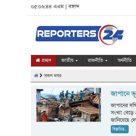
০৫:০৬:৪৪ এএম
|
বঙ্গাব্দ
প্রচ্ছদ
জাতীয়
রাজনীতি
অর্থনীতি
সকল খবর
জাপানে ভূ
জাপানের দক্ষ
সংখ্যা বেড়ে
জানিয়েছে দে
বিস্তারিত...