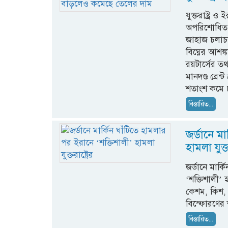
যুক্তরাষ্ট্র
অপরিশোধিত ত
জাহাজ চলাচ
বিঘ্নের আশঙ্ক
রয়টার্সের তথ
মানদণ্ড ব্রে
শতাংশ কমে 
বিস্তারিত...
জর্ডানে ম
হামলা যুক্তর
জর্ডানে মার্
‘শক্তিশালী’ 
কেশম, কিশ,
বিস্ফোরণের 
বিস্তারিত...