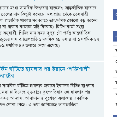
 ও ইরানের মধ্যে সামরিক উত্তেজনা বাড়লেও আন্তর্জাতিক বাজারে
েলের দাম কিছুটা কমেছে। মধ্যপ্রাচ্য থেকে তেলবাহী
ল স্বাভাবিক থাকায় সরবরাহে তাৎক্ষণিক কোনো বড় ধরনের
া না থাকায় বাজারে স্বস্তি ফিরেছে। ব্রিটিশ বার্তা সংস্থা
্য অনুযায়ী, গ্রিনিচ মান সময় দুপুর ১টা পর্যন্ত আন্তর্জাতিক
ন্ট ক্রুডের দাম ব্যারেলপ্রতি ১ দশমিক ২৯ ডলার বা ১ দশমিক ৪২
৮৯ দশমিক ৪৫ ডলারে নেমে এসেছে।
ার্কিন ঘাঁটিতে হামলার পর ইরানে ‘শক্তিশালী’
াষ্ট্রের
কিন সামরিক ঘাঁটিতে হামলার জবাবে ইরানের বিভিন্ন স্থাপনায়
হামলা চালিয়েছে যুক্তরাষ্ট্র। বৃহস্পতিবার ওই হামলার পর
 বন্দর আব্বাস, আবাদান ও বুশেহর এলাকায় একাধিক
জ
শব্দ শোনা গেছে। এ তথ্য জানিয়েছে আলজাজিরা।