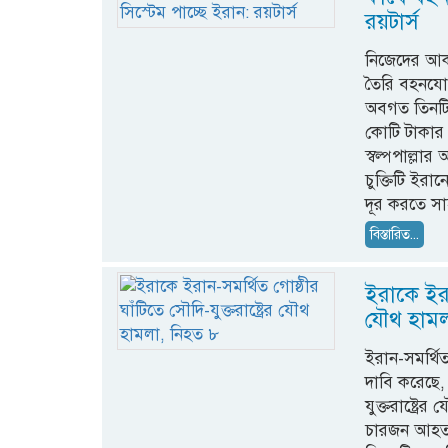
রয়টার্স
নিজেদের আকাশ
তৈরি বহনযোগ্
অবগত তিনটি স
কোটি টাকার 
স্বল্পপাল্ল
চুক্তিটি ইরা
দূর করতে সা
বিস্তারিত...
ইরাকে ইরান
যৌথ হামল
ইরান-সমর্থি
দাবি করেছে
যুক্তরাষ্ট্
চারজন আহত 