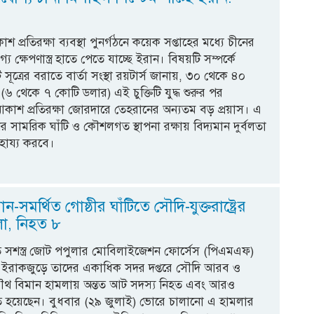
 প্রতিরক্ষা ব্যবস্থা পুনর্গঠনে কয়েক সপ্তাহের মধ্যে চীনের
য ক্ষেপণাস্ত্র হাতে পেতে যাচ্ছে ইরান। বিষয়টি সম্পর্কে
ূত্রের বরাতে বার্তা সংস্থা রয়টার্স জানায়, ৩০ থেকে ৪০
(৬ থেকে ৭ কোটি ডলার) এই চুক্তিটি যুদ্ধ শুরুর পর
ার আকাশ প্রতিরক্ষা জোরদারে তেহরানের অন্যতম বড় প্রয়াস। এ
নের সামরিক ঘাঁটি ও কৌশলগত স্থাপনা রক্ষায় বিদ্যমান দুর্বলতা
হায্য করবে।
-সমর্থিত গোষ্ঠীর ঘাঁটিতে সৌদি-যুক্তরাষ্ট্রের
া, নিহত ৮
ত সশস্ত্র জোট পপুলার মোবিলাইজেশন ফোর্সেস (পিএমএফ)
, ইরাকজুড়ে তাদের একাধিক সদর দপ্তরে সৌদি আরব ও
রের যৌথ বিমান হামলায় অন্তত আট সদস্য নিহত এবং আরও
হয়েছেন। বুধবার (২৯ জুলাই) ভোরে চালানো এ হামলার