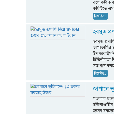
বলে কটাক্ষ ক
কমিটিতে এম
বিস্তারিত...
হরমুজ প্রণ
হরমুজ প্রণ
ভাগাভাগির ওম
উপপররাষ্ট্রম
স্থিতিশীলতা ন
সমাধান করত
বিস্তারিত...
জাপানে ভ
গতকাল মঙ্গল
দক্ষিণাঞ্চলী
জনের মরদেহ