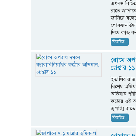
এখনও বিভিন্
রাতে জাপানে
জানিয়ে বলেছ
লোকজন উদ্ধা
দিয়ে কাজ করত
বিস্তারিত...
রোমে অপর
গ্রেপ্তার ১১
ইতালির রাজধ
বিশেষ অভিয
অভিযান পরি
কঠোর ওই অভ
জুলাই) রাত
বিস্তারিত...
জাপানে ৭.