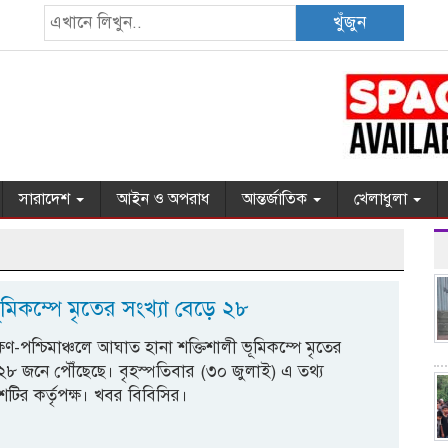
খুঁজুন
সারাদেশ
আইন ও অপরাধ
আন্তর্জাতিক
খেলাধুলা
মিকম্পে মৃতের সংখ্যা বেড়ে ২৮
িণ-পশ্চিমাঞ্চলে আঘাত হানা শক্তিশালী ভূমিকম্পে মৃতের
 ২৮ জনে পৌঁছেছে। বৃহস্পতিবার (৩০ জুলাই) এ তথ্য
শটির কর্তৃপক্ষ। খবর বিবিসির।