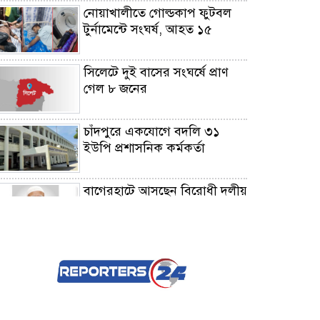
নোয়াখালীতে গোল্ডকাপ ফুটবল
টুর্নামেন্টে সংঘর্ষ, আহত ১৫
সিলেটে দুই বাসের সংঘর্ষে প্রাণ
গেল ৮ জনের
চাঁদপুরে একযোগে বদলি ৩১
ইউপি প্রশাসনিক কর্মকর্তা
বাগেরহাটে আসছেন বিরোধী দলীয়
নেতা ডা. শফিকুর রহমান
দৌলতপুরে আল্লারদর্গায় সড়ক
সংস্কার কাজের উদ্বোধন করলেন
এমপি বাচ্চু মোল্লা