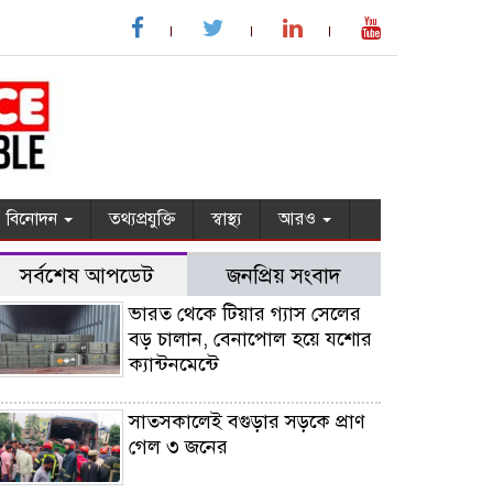
বিনোদন
তথ্যপ্রযুক্তি
স্বাস্থ্য
আরও
সর্বশেষ আপডেট
জনপ্রিয় সংবাদ
ভারত থেকে টিয়ার গ্যাস সেলের
বড় চালান, বেনাপোল হয়ে যশোর
ক্যান্টনমেন্টে
সাতসকালেই বগুড়ার সড়কে প্রাণ
গেল ৩ জনের