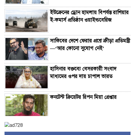
ইউক্রেনের ড্রোন হামলায় বিপর্যস্ত রাশিয়ার
ই-কমার্স প্রতিষ্ঠান ওয়াইল্ডবেরিজ
সাকিবের দেশে ফেরার প্রশ্নে ক্রীড়া প্রতিমন্ত্রী
—‘আর কোনো সুযোগ নেই’
হাসিনার বক্তব্যে বেসরকারী সংবাদ
মাধ্যমের ওপর দায় চাপাল ভারত
কনটেন্ট ক্রিয়েটর রিপন মিয়া গ্রেপ্তার
হাসিনার বক্তব্য ‘সমর্থন করে না’ ভারত,
যা জানালেন জয়সওয়াল