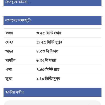
ফেসবুকে আমরা...
বাংলাদেশ-ভারত সম্পর্কে নতুন
টানাপোড়েন
নামাজের সময়সূচী
ফজর
৩.৫৫ মিনিট ভোর
গাজীপুরে দাঁড়িয়ে থাকা বাসে আগুন
যোহর
১১.৫৫ মিনিট দুপুর
আছর
৪.৩৩ টা বিকাল
ডাকা হচ্ছে সংসদের বিশেষ অধিবেশন
মাগরিব
৬.৩২ টা সন্ধ্যা
এশা
৭.৫৫ মিনিট রাত
জুম্মা
১.৪০ মিনিট দুপুর
অ্যাপে ক্যাসিনো আইডি খুলে অনলাইন
জুয়ার প্রতারণা
জাতীয় সঙ্গীত