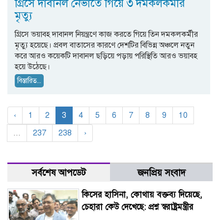
গ্রিসে দাবানল নেভাতে গিয়ে ৩ দমকলকর্মীর
মৃত্যু
গ্রিসে ভয়াবহ দাবানল নিয়ন্ত্রণে কাজ করতে গিয়ে তিন দমকলকর্মীর
মৃত্যু হয়েছে। প্রবল বাতাসের কারণে দেশটির বিভিন্ন অঞ্চলে নতুন
করে আরও কয়েকটি দাবানল ছড়িয়ে পড়ায় পরিস্থিতি আরও ভয়াবহ
হয়ে উঠেছে।
বিস্তারিত...
‹
1
2
3
4
5
6
7
8
9
10
...
237
238
›
সর্বশেষ আপডেট
জনপ্রিয় সংবাদ
কিসের হাসিনা, কোথায় বক্তব্য দিয়েছে,
চেহারা কেউ দেখেছে: প্রশ্ন স্বরাষ্ট্রমন্ত্রীর