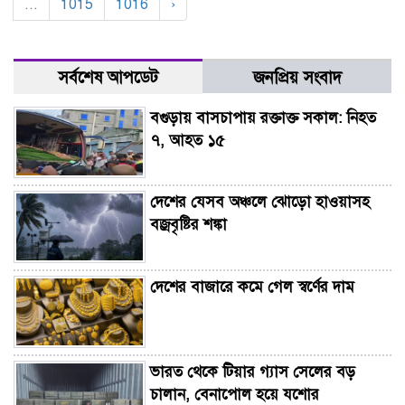
...
1015
1016
›
সর্বশেষ আপডেট
জনপ্রিয় সংবাদ
বগুড়ায় বাসচাপায় রক্তাক্ত সকাল: নিহত
৭, আহত ১৫
দেশের যেসব অঞ্চলে ঝোড়ো হাওয়াসহ
বজ্রবৃষ্টির শঙ্কা
দেশের বাজারে কমে গেল স্বর্ণের দাম
ভারত থেকে টিয়ার গ্যাস সেলের বড়
চালান, বেনাপোল হয়ে যশোর