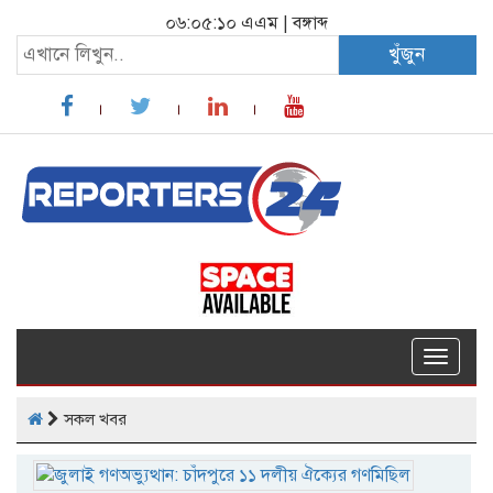
০৬:০৫:১১ এএম
|
বঙ্গাব্দ
খুঁজুন
Toggle
navigat
সকল খবর