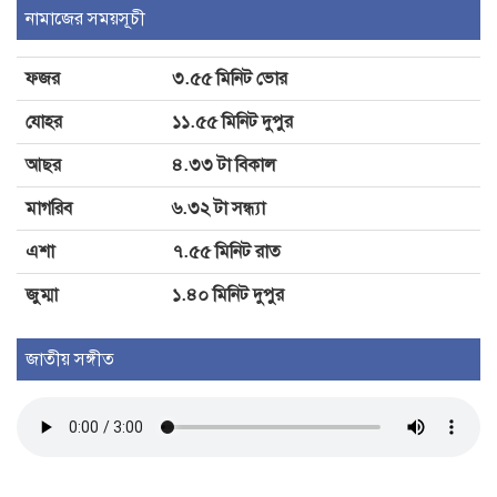
নামাজের সময়সূচী
ডা. শফিকুর রহমান
ফজর
৩.৫৫ মিনিট ভোর
দৌলতপুরে আল্লারদর্গায় সড়ক সংস্কার
যোহর
১১.৫৫ মিনিট দুপুর
কাজের উদ্বোধন করলেন এমপি বাচ্চু
মোল্লা
আছর
৪.৩৩ টা বিকাল
মাগরিব
৬.৩২ টা সন্ধ্যা
এশা
৭.৫৫ মিনিট রাত
জুম্মা
১.৪০ মিনিট দুপুর
জাতীয় সঙ্গীত