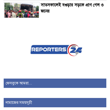
সাতসকালেই বগুড়ার সড়কে প্রাণ গেল ৩
জনের
নোয়াখালীতে গোল্ডকাপ ফুটবল টুর্নামেন্টে
সংঘর্ষ, আহত ১৫
সিলেটে দুই বাসের সংঘর্ষে প্রাণ গেল ৮
জনের
চাঁদপুরে একযোগে বদলি ৩১ ইউপি
প্রশাসনিক কর্মকর্তা
ফেসবুকে আমরা...
বাগেরহাটে আসছেন বিরোধী দলীয় নেতা
নামাজের সময়সূচী
ডা. শফিকুর রহমান