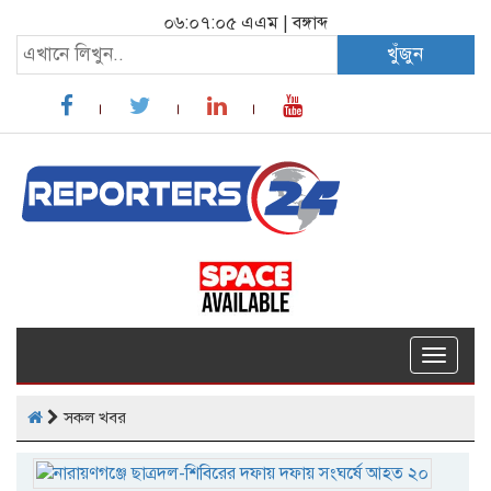
০৬:০৭:০৫ এএম
|
বঙ্গাব্দ
খুঁজুন
Toggle
navigat
সকল খবর