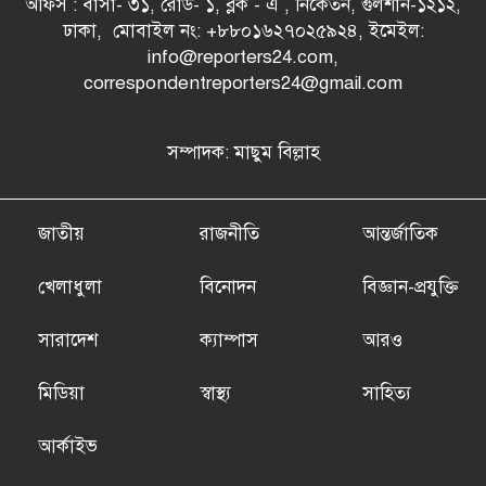
অফিস : বাসা- ৩১, রোড- ১, ব্লক - এ , নিকেতন, গুলশান-১২১২,
ঢাকা, মোবাইল নং: +৮৮০১৬২৭০২৫৯২৪, ইমেইল:
info@reporters24.com,
correspondentreporters24@gmail.com
সম্পাদক: মাছুম বিল্লাহ
জাতীয়
রাজনীতি
আন্তর্জাতিক
খেলাধুলা
বিনোদন
বিজ্ঞান-প্রযুক্তি
সারাদেশ
ক্যাম্পাস
আরও
মিডিয়া
স্বাস্থ্য
সাহিত্য
আর্কাইভ