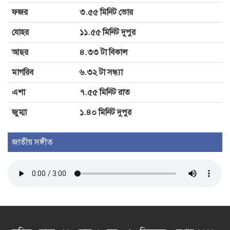
ফজর
৩.৫৫ মিনিট ভোর
দৌলতপুরে আল্লারদর্গায় সড়ক সংস্কার
যোহর
১১.৫৫ মিনিট দুপুর
কাজের উদ্বোধন করলেন এমপি বাচ্চু
মোল্লা
আছর
৪.৩৩ টা বিকাল
মাগরিব
৬.৩২ টা সন্ধ্যা
এশা
৭.৫৫ মিনিট রাত
জুম্মা
১.৪০ মিনিট দুপুর
জাতীয় সঙ্গীত