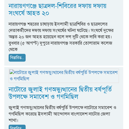
নারায়ণগ‌ঞ্জে ছাত্রদল-শি‌বি‌রের দফায় দফায়
সংঘর্ষে আহত ২০
নারায়ণগঞ্জ শহরের চাষাঢ়ায় ইসলামী ছাত্রশিবির ও ছাত্রদলের
নেতাকর্মীদের দফায় দফায় সংঘর্ষের ঘটনা ঘটেছে। সংঘ‌র্ষে দুক্ষের
অন্তত ২০ জন আহত হয়ে‌ছেন ব‌লে দল দু‌টি থে‌কে দা‌বি করা হয়।
বুধবার (৫ আগস্ট) দুপু‌রে নারায়ণগঞ্জ সরকা‌রি তোলারাম ক‌লে‌জ
থে‌কে
বিস্তারিত...
নাটোরে জুলাই গণঅভ্যুত্থানের দ্বিতীয় বর্ষপূর্তি
উপলক্ষে সমাবেশ ও গণমিছিল
জুলাই গণঅভ্যুত্থানের দ্বিতীয় বর্ষপূর্তি উপলক্ষে নাটোরে সমাবেশ ও
গণমিছিল করেছে ইসলামী আন্দোলন বাংলাদেশ নাটোর জেলা
শাখা।
বিস্তারিত...