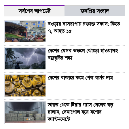
সর্বশেষ আপডেট
জনপ্রিয় সংবাদ
বগুড়ায় বাসচাপায় রক্তাক্ত সকাল: নিহত
৭, আহত ১৫
দেশের যেসব অঞ্চলে ঝোড়ো হাওয়াসহ
বজ্রবৃষ্টির শঙ্কা
দেশের বাজারে কমে গেল স্বর্ণের দাম
ভারত থেকে টিয়ার গ্যাস সেলের বড়
চালান, বেনাপোল হয়ে যশোর
ক্যান্টনমেন্টে