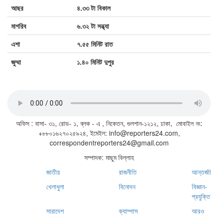
আছর
৪.৩৩ টা বিকাল
মাগরিব
৬.৩২ টা সন্ধ্যা
এশা
৭.৫৫ মিনিট রাত
জুম্মা
১.৪০ মিনিট দুপুর
জাতীয় সঙ্গীত
অফিস : বাসা- ৩১, রোড- ১, ব্লক - এ , নিকেতন, গুলশান-১২১২, ঢাকা, মোবাইল নং:
+৮৮০১৬২৭০২৫৯২৪, ইমেইল: info@reporters24.com,
correspondentreporters24@gmail.com
সম্পাদক: মাছুম বিল্লাহ
জাতীয়
রাজনীতি
আন্তর্জাতি
খেলাধুলা
বিনোদন
বিজ্ঞান-
প্রযুক্তি
সারাদেশ
ক্যাম্পাস
আরও