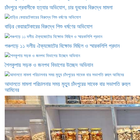
চাঁদপুরে প্রবাসীকে হত্যার অভিযোগ, চার যুবকের বিরুদ্ধে মামলা
বাড়ির কেয়ারটেকারের বিরুদ্ধে শিশু ধর্ষণের অভিযোগ
পঞ্চগড়ে ১১ দলীয় ঐক্যজোটের বিক্ষোভ মিছিল ও স্মারকলিপি প্রদান
শৈলকুপায় সড়ক ও জনপথ বিভাগের উচ্ছেদ অভিযান
আদালতে মামলা পরিচালনার সময় মৃত্যু চাঁদপুরের সাবেক বার সভাপতি রুহুল
আমিনের