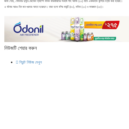
জানা গেছে, সোমবার দুপুরে জেনেভা ক্যাম্পে মাদক কারবারিদের সংঘর্ষে শাহ আলম (২২) নামে একজনকে কুপিয়ে হত্যা করা হয়েছে।
এ ঘটনায় আরও তিন জন গুরুতর আহত হয়েছেন। তারা হলো বশির বাবুর্চি (৪০), মদিনা (২০) ও ফায়জান (২৫)।
নিউজটি শেয়ার করুন
প্রিন্ট নিউজ দেখুন