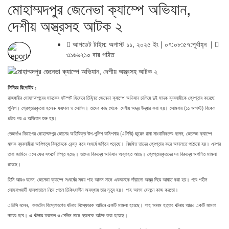
মোহাম্মদপুর জেনেভা ক্যাম্পে অভিযান,
দেশীয় অস্ত্রসহ আটক ২
আপডেট টাইম: অগাস্ট ১১, ২০২৫ ইং | ০৭:০৮:৫৭:পূর্বাহ্ন |
৩১৬৬২১০ বার পঠিত
সিনিয়র রিপোর্টার :
রাজধানীর মোহাম্মদপুরের মাদকের হটস্পট হিসেবে চিহ্নিত জেনেভা ক্যাম্পে অভিযান চালিয়ে দুই মাদক ব্যবসায়ীকে গ্রেপ্তার করেছে
পুলিশ। গ্রেপ্তারকৃতরা হলেন- ফয়সাল ও সেলিম। তাদের কাছ থেকে দেশীয় অস্ত্র উদ্ধার করা হয়। সোমবার (১১ আগস্ট) বিকেল
৪টার পর এ অভিযান শুরু হয়।
তেজগাঁও বিভাগের মোহাম্মদপুর জোনের অতিরিক্ত উপ-পুলিশ কমিশনার (এসিডি) জুয়েল রানা সাংবাদিকদের বলেন, জেনেভা ক্যাম্পে
মাদক ব্যবসায়ীরা আধিপত্য বিস্তারকে কেন্দ্র করে সংঘর্ষে জড়িয়ে পড়েছে। নিয়মিত তাদের গ্রেপ্তার করে আদালতে পাঠানো হয়। এরপর
তারা জামিনে এসে ফের সংঘর্ষে লিপ্ত হচ্ছে। তাদের বিরুদ্ধে অভিযান অব্যাহত আছে। গ্রেপ্তারকৃতদের দর বিরুদ্ধে অগণিত মামলা
রয়েছে।
তিনি আরও বলেন, জেনেভা ক্যাম্পে সংঘর্ষের সময় শাহ আলম নামে একজনকে দাঁড়ালো অস্ত্র দিয়ে আঘাত করা হয়। পরে শহীদ
সোহরাওয়ার্দী হাসপাতালে নিয়ে গেলে চিকিৎসাধীন অবস্থায় তার মৃত্যু হয়। শাহ আলম সেলুনে কাজ করতো।
এডিসি বলেন, ককটেল বিস্ফোরণের ঘটনায় বিস্ফোরক আইনে একটি মামলা হয়েছে। শাহ আলম হত্যার ঘটনায় আরও একটি মামলা
দায়ের হবে। এ ঘটনায় ফয়সাল ও সেলিম নামে দুজনকে আটক করা হয়েছে।