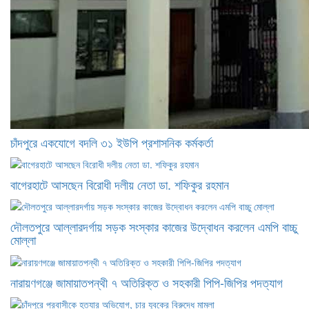
চাঁদপুরে একযোগে বদলি ৩১ ইউপি প্রশাসনিক কর্মকর্তা
বাগেরহাটে আসছেন বিরোধী দলীয় নেতা ডা. শফিকুর রহমান
দৌলতপুরে আল্লারদর্গায় সড়ক সংস্কার কাজের উদ্বোধন করলেন এমপি বাচ্চু
মোল্লা
নারায়ণগঞ্জে জামায়াতপন্থী ৭ অতিরিক্ত ও সহকারী পিপি-জিপির পদত্যাগ