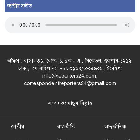
জাতীয় সঙ্গীত
অফিস : বাসা- ৩১, রোড- ১, ব্লক - এ , নিকেতন, গুলশান-১২১২,
ঢাকা, মোবাইল নং: +৮৮০১৬২৭০২৫৯২৪, ইমেইল:
info@reporters24.com,
correspondentreporters24@gmail.com
সম্পাদক: মাছুম বিল্লাহ
জাতীয়
রাজনীতি
আন্তর্জাতিক