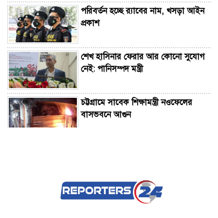
পরিবর্তন হচ্ছে র‌্যাবের নাম, খসড়া আইন
প্রকাশ
শেখ হাসিনার ফেরার আর কোনো সুযোগ
নেই: পানিসম্পদ মন্ত্রী
চট্টগ্রামে সাবেক শিক্ষামন্ত্রী নওফেলের
বাসভবনে আগুন
গাংনী সীমান্তে ৫ জনকে পুশইনের চেষ্টা,
বিজিবির প্রতিরোধে ব্যর্থ বিএসএফ
গণমাধ্যম এখনো প্রকৃত অর্থে স্বাধীন নয়:
বাগেরহাটে ডা. শফিকুর রহমান