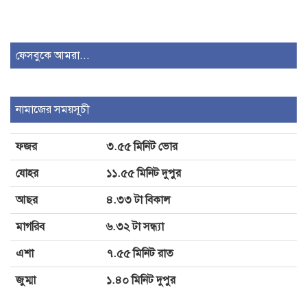
ইয়াবা কারবারিদের নতুন তালিকা হবে:
স্বরাষ্ট্রমন্ত্রী
ফেসবুকে আমরা...
সেপ্টেম্বরে যুক্তরাষ্ট্র যাচ্ছেন প্রধানমন্ত্রী
নামাজের সময়সূচী
ফজর
৩.৫৫ মিনিট ভোর
বগুড়ায় বাসচাপায় রক্তাক্ত সকাল: নিহত
যোহর
১১.৫৫ মিনিট দুপুর
৭, আহত ১৫
আছর
৪.৩৩ টা বিকাল
মাগরিব
৬.৩২ টা সন্ধ্যা
এশা
৭.৫৫ মিনিট রাত
জুম্মা
১.৪০ মিনিট দুপুর