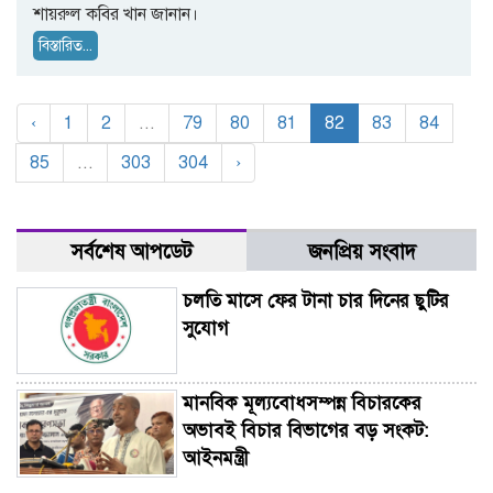
শায়রুল কবির খান জানান।
বিস্তারিত...
‹
1
2
...
79
80
81
82
83
84
85
...
303
304
›
সর্বশেষ আপডেট
জনপ্রিয় সংবাদ
চলতি মাসে ফের টানা চার দিনের ছুটির
সুযোগ
মানবিক মূল্যবোধসম্পন্ন বিচারকের
অভাবই বিচার বিভাগের বড় সংকট:
আইনমন্ত্রী