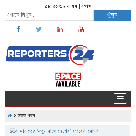
০৮:৪২:৩৯ এএম
|
বঙ্গাব্দ
খুঁজুন
Toggle
navigat
সকল খবর