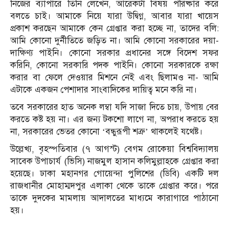
নিজের ব্যাপারে তিনি লেখেন, আরেকটা বিষয় পরিষ্কার করে
বলতে চাই। আমাকে নিয়ে যারা উদ্বিগ্ন, আবার যারা খায়েস
প্রকাশ করছেন আমাকে কেন গ্রেপ্তার করা হচ্ছে না, তাদের বলি:
আমি কোনো দুর্নীতিতে জড়িত না। আমি কোনো সরকারের দয়া-
দাক্ষিণ্য পাইনি। কোনো সরকার প্রধানের সঙ্গে বিদেশ সফর
করিনি, কোনো সরকারি পদক পাইনি। কোনো সরকারকে রক্ষা
করার বা ফেলে দেওয়ার মিশনে নেই এবং ছিলামও না- আমি
এটাকে একজন পেশাদার সাংবাদিকের দায়িত্ব মনে করি না।
তবে সরকারের হাত অনেক লম্বা যদি সাজা দিতে চায়, উপায় বের
করতে কষ্ট হয় না। এর জন্য টকশো লাগে না, অপরাধ করতে হয়
না, সরকারের ভেতর কোনো ‘বন্ধুরূপী শত্রু’ থাকলেই যথেষ্ট।
উল্লেখ্য, বৃহস্পতিবার (৭ আগস্ট) বেগম রোকেয়া বিশ্ববিদ্যালয়
সাবেক উপাচার্য (ভিসি) নাজমুল হাসান কলিমুল্লাহকে গ্রেপ্তার করা
হয়েছে। ঢাকা মহানগর গোয়েন্দা পুলিশের (ডিবি) একটি দল
রাজধানীর মোহাম্মদপুর এলাকা থেকে তাকে গ্রেপ্তার করে। পরে
তাকে দুদকের মামলায় আদালতের মাধ্যমে কারাগারে পাঠানো
হয়।