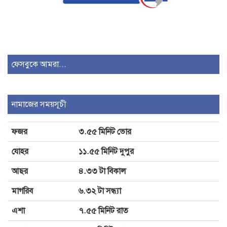
নেওয়া হচ্ছে আড়াই লাখের বেশি মানুষ
১২০-১৫০ টাকা পারিশ্রমিক পেতেন মারিয়া
নূর!
ফেসবুকে আমরা...
২৫৬ যাত্রীবাহী বিমানের রোমে জরুরি
অবতরণ
নামাজের সময়সূচী
ফজর
৩.৫৫ মিনিট ভোর
বাংলাদেশ-নেপাল মৎস্য খাতে ভিত্তি
হিসেবে ভূমিকা রাখতে পারে: রাষ্ট্রদূত
যোহর
১১.৫৫ মিনিট দুপুর
আছর
৪.৩৩ টা বিকাল
মাগরিব
৬.৩২ টা সন্ধ্যা
এশা
৭.৫৫ মিনিট রাত