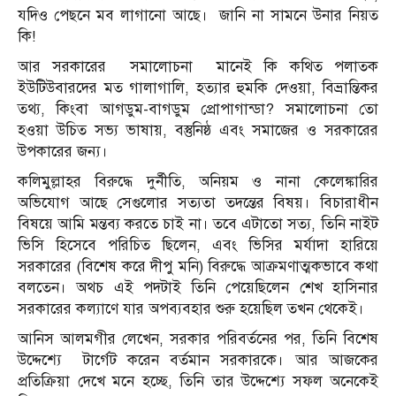
যদিও পেছনে মব লাগানো আছে। জানি না সামনে উনার নিয়ত
কি!
আর সরকারের সমালোচনা মানেই কি কথিত পলাতক
ইউটিউবারদের মত গালাগালি, হত্যার হুমকি দেওয়া, বিভ্রান্তিকর
তথ্য, কিংবা আগডুম-বাগডুম প্রোপাগান্ডা? সমালোচনা তো
হওয়া উচিত সভ্য ভাষায়, বস্তুনিষ্ঠ এবং সমাজের ও সরকারের
উপকারের জন্য।
কলিমুল্লাহর বিরুদ্ধে দুর্নীতি, অনিয়ম ও নানা কেলেঙ্কারির
অভিযোগ আছে সেগুলোর সত্যতা তদন্তের বিষয়। বিচারাধীন
বিষয়ে আমি মন্তব্য করতে চাই না। তবে এটাতো সত্য, তিনি নাইট
ভিসি হিসেবে পরিচিত ছিলেন, এবং ভিসির মর্যাদা হারিয়ে
সরকারের (বিশেষ করে দীপু মনি) বিরুদ্ধে আক্রমণাত্মকভাবে কথা
বলতেন। অথচ এই পদটাই তিনি পেয়েছিলেন শেখ হাসিনার
সরকারের কল্যাণে যার অপব্যবহার শুরু হয়েছিল তখন থেকেই।
আনিস আলমগীর লেখেন, সরকার পরিবর্তনের পর, তিনি বিশেষ
উদ্দেশ্যে টার্গেট করেন বর্তমান সরকারকে। আর আজকের
প্রতিক্রিয়া দেখে মনে হচ্ছে, তিনি তার উদ্দেশ্যে সফল অনেকেই