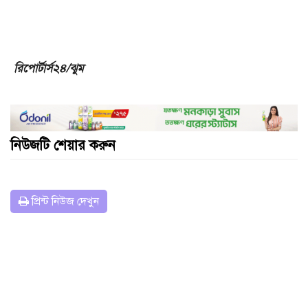
রিপোর্টার্স২৪/ঝুম
নিউজটি শেয়ার করুন
প্রিন্ট নিউজ দেখুন