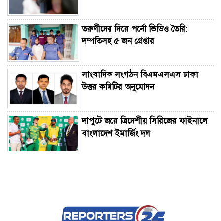
তরুণীদের দিয়ে পর্নো ভিডিও তৈরি:
দম্পতিসহ ৫ জন গ্রেপ্তার
সাংবাদিক সংগঠন বিএমএসএস ঢাকা
উত্তর কমিটির অনুমোদন
দাপুটে জয়ে ত্রিদেশীয় সিরিজের ফাইনালে
বাংলাদেশ ইমার্জিং দল
চ্যাটজিপিটির ফ্রি ব্যবহারকারীদের জন্য
সুখবর
ধেয়ে আসছে টাইফুন ‘ডলফিন’, সরিয়ে