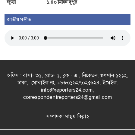
জুম্মা
১.৪০ মিনিট দুপুর
জাতীয় সঙ্গীত
অফিস : বাসা- ৩১, রোড- ১, ব্লক - এ , নিকেতন, গুলশান-১২১২,
ঢাকা, মোবাইল নং: +৮৮০১৬২৭০২৫৯২৪, ইমেইল:
info@reporters24.com,
correspondentreporters24@gmail.com
সম্পাদক: মাছুম বিল্লাহ