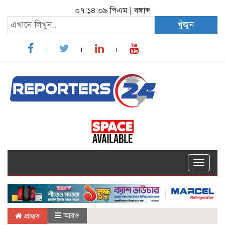
০৭:১৪:১০ পিএম
|
বঙ্গাব্দ
খুঁজুন
Toggle
navigat
আরও
প্রচ্ছদ