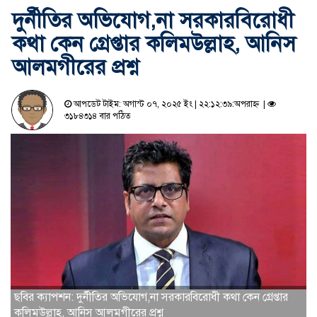
দুর্নীতির অভিযোগ,না সরকারবিরোধী
কথা কেন গ্রেপ্তার কলিমউল্লাহ, আনিস
আলমগীরের প্রশ্ন
আপডেট টাইম: অগাস্ট ০৭, ২০২৫ ইং | ২২:১২:৩৯:অপরাহ্ন |
৩১৮৪৩১৪ বার পঠিত
ছবির ক্যাপশন: দুর্নীতির অভিযোগ,না সরকারবিরোধী কথা কেন গ্রেপ্তার
কলিমউল্লাহ, আনিস আলমগীরের প্রশ্ন