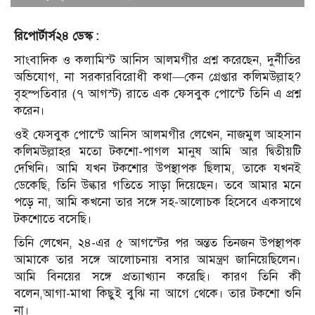
রিপোর্টার্স২৪ ডেস্ক :
সাংবাদিক ও কলামিস্ট আনিস আলমগীর প্রশ্ন করেছেন, দুর্নীতির
অভিযোগ, না সরকারবিরোধী কথা—কেন গ্রেপ্তার কলিমউল্লাহ?
বৃহস্পতিবার (৭ আগস্ট) রাতে এক ফেসবুক পোস্টে তিনি এ প্রশ্ন
করেন।
ওই ফেসবুক পোস্টে আনিস আলমগীর লেখেন, নাজমুল আহসান
কলিমউল্লাহর মতো টকশো-পাগল মানুষ আমি আর দ্বিতীয়টি
দেখিনি। আমি যখন টকশোর উপস্থাপক ছিলাম, তাকে যখনই
ডেকেছি, তিনি উল্কার গতিতে সাড়া দিয়েছেন। তবে আমার মনে
পড়ে না, আমি কখনো তার সঙ্গে সহ-আলোচক হিসেবে একসাথে
টকশোতে বসেছি।
তিনি লেখেন, ২৪-এর ৫ আগস্টের পর অন্তত তিনজন উপস্থাপক
আমাকে তার সঙ্গে আলোচনায় বসার আমন্ত্রণ জানিয়েছিলেন।
আমি বিনয়ের সঙ্গে প্রত্যাখ্যান করেছি। কারণ তিনি কী
বলেন,আগা-মাথা কিছুই বুঝি না আগে থেকে। তার টকশো শুনি
না।