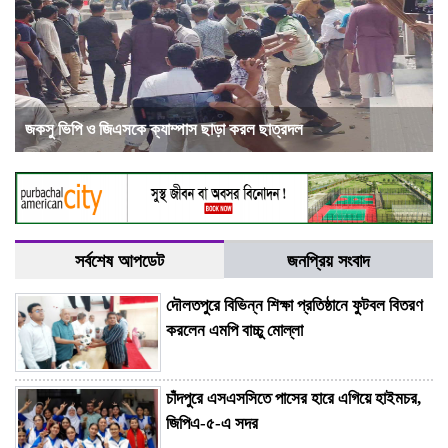
জকসু ভিপি ও জিএসকে ক্যাম্পাস ছাড়া করল ছাত্রদল
সর্বশেষ আপডেট
জনপ্রিয় সংবাদ
দৌলতপুরে বিভিন্ন শিক্ষা প্রতিষ্ঠানে ফুটবল বিতরণ
করলেন এমপি বাচ্চু মোল্লা
চাঁদপুরে এসএসসিতে পাসের হারে এগিয়ে হাইমচর,
জিপিএ-৫-এ সদর