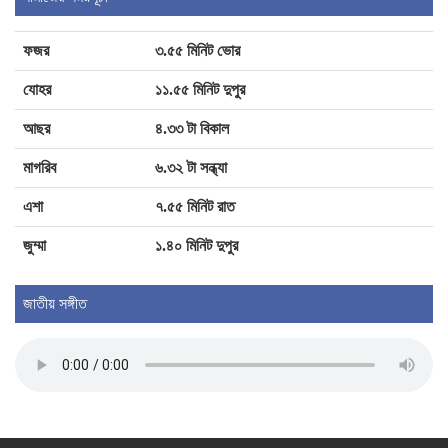
ফজর
৩.৫৫ মিনিট ভোর
ঘুষের টাকা ফেরত পেলেন মুক্তা, ফেরত পেলেন না
চাকরি
যোহর
১১.৫৫ মিনিট দুপুর
আছর
৪.৩৩ টা বিকাল
মাগুরায় প্রাথমিক শিক্ষকদের পদোন্নতির নামে ঘুষ
মাগরিব
৬.৩২ টা সন্ধ্যা
বানিজ্য শিক্ষক সমিতির দুই নেতার
এশা
৭.৫৫ মিনিট রাত
জুম্মা
১.৪০ মিনিট দুপুর
বিদায় বেলায় কাঁদলেন কেশবপুরের ইউএনও
রেকসোনা খাতুন
জাতীয় সঙ্গীত