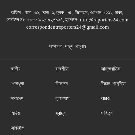
অফিস : বাসা- ৩১, রোড- ১, ব্লক - এ , নিকেতন, গুলশান-১২১২, ঢাকা,
মোবাইল নং: +৮৮০১৬২৭০২৫৯২৪, ইমেইল: info@reporters24.com,
correspondentreporters24@gmail.com
সম্পাদক: মাছুম বিল্লাহ
জাতীয়
রাজনীতি
আন্তর্জাতিক
খেলাধুলা
বিনোদন
বিজ্ঞান-প্রযুক্তি
সারাদেশ
ক্যাম্পাস
আরও
মিডিয়া
স্বাস্থ্য
সাহিত্য
আর্কাইভ