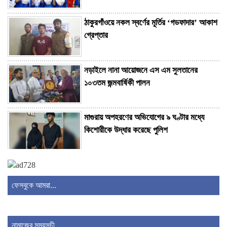
ঠাকুরগাঁওয়ে নকল স্বর্ণের মূর্তির ‘গডফাদার’ আকাশ
গ্রেপ্তার
নড়াইলে নানা আয়োজনে এস এম সুলতানের
১০৩তম জন্মবার্ষিকী পালন
মাগুরায় অপহরণের অভিযোগের ৯ ঘণ্টার মধ্যে
কিশোরীকে উদ্ধার করেছে পুলিশ
দেশের সার্বিক পরিস্থিতি ভালো বলা যাচ্ছে না:
সিরাজগঞ্জে জামায়াত আমির
ফেসবুকে আমরা...
শেরপুরে এসএসসিতে পাসের হার ৫৫.৪১%, চার
মাদ্রাসায় শূন্য পাস
নামাজের সময়সূচী