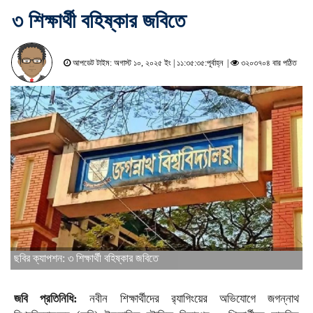
৩ শিক্ষার্থী বহিষ্কার জবিতে
আপডেট টাইম: অগাস্ট ১০, ২০২৫ ইং | ১১:৩৫:৩৫:পূর্বাহ্ন |
৩২০৩৭০৪ বার পঠিত
ছবির ক্যাপশন: ৩ শিক্ষার্থী বহিষ্কার জবিতে
জবি প্রতিনিধি:
নবীন শিক্ষার্থীদের র‌্যাগিংয়ের অভিযোগে জগন্নাথ