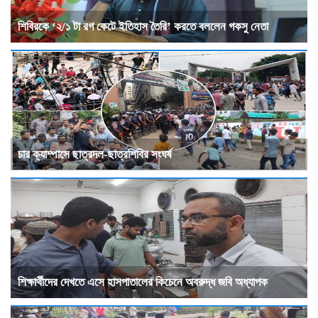
শিবিরকে ‘২/১ টা রগ কেটে ইতিহাস তৈরি’ করতে বললেন গকসু নেতা
চার ক্যাম্পাসে ছাত্রদল-ছাত্রশিবির সংঘর্ষ
শিক্ষার্থীদের দেখতে এসে হাসপাতালের কিচেনে অবরুদ্ধ জবি অধ্যাপক