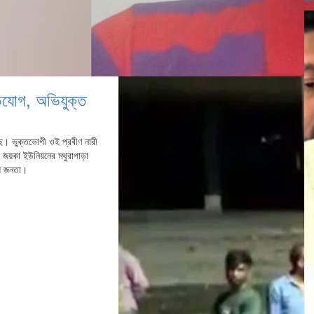
ভিযোগ, অভিযুক্ত
ছে। ভুক্তভোগী ওই প্রবীণ নারী
র জয়কা ইউনিয়নের মথুরাপাড়া
ীয় জনতা।