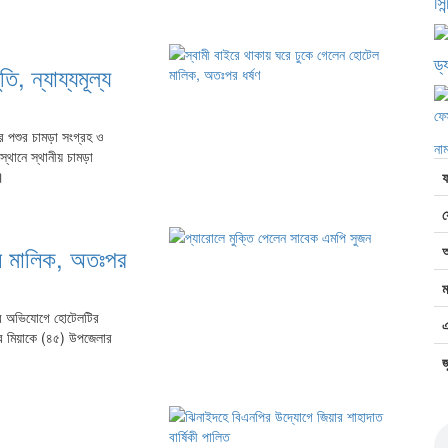
সি
ড্
ি, ন্যায্যমূল্য
ফে
র পশুর চামড়া সংগ্রহ ও
না
স্থানে স্থানীয় চামড়া
।
েল মালিক, অতঃপর
ম
ের অভিযোগে হোটেলটির
এ
ির মিয়াকে (৪৫) উপজেলার
জ
জা