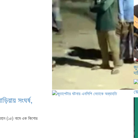
জু
দা
বে
াড়িয়ায় সংঘর্ষ,
 রায়হান (১৫) নামে এক কিশোর