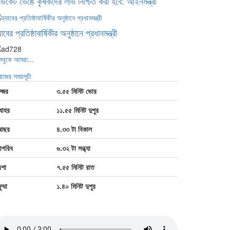
ন্ডিকেট ভেঙে কৃষকদের লাভ নিশ্চিত করা হবে: আইনমন্ত্রী
যাবের প্রতিষ্ঠাবার্ষিকীর অনুষ্ঠানে প্রধানমন্ত্রী
সবুকে আমরা...
মাজের সময়সূচী
ফজর
৩.৫৫ মিনিট ভোর
যোহর
১১.৫৫ মিনিট দুপুর
আছর
৪.৩৩ টা বিকাল
াগরিব
৬.৩২ টা সন্ধ্যা
শা
৭.৫৫ মিনিট রাত
ুম্মা
১.৪০ মিনিট দুপুর
তীয় সঙ্গীত