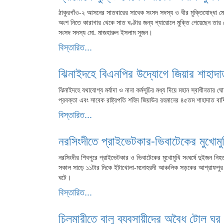
ঠাকুরগাঁও-২ আসনের সাতবারের সাবেক সংসদ সদস্য ও বীর মুক্তিযোদ্ধা মো
অংশ নিতে কারাগার থেকে সাত ঘণ্টার জন্য প্যারোলে মুক্তি পেয়েছেন 
সংসদ সদস্য মো. মাজহারুল ইসলাম সুজন।
বিস্তারিত...
ঝিনাইদহে বিএনপির উদ্যোগে জিয়ার শাহাদাত 
ঝিনাইদহে যথাযোগ্য মর্যাদা ও নানা কর্মসূচির মধ্য দিয়ে মহান স্বাধীনতার ঘো
প্রবক্তা এবং সাবেক রাষ্ট্রপতি শহিদ জিয়াউর রহমানের ৪৫তম শাহাদাত বার
বিস্তারিত...
নরসিংদীতে প্রাইভেটকার-ভিবাটেকের মুখোমুখ
নরসিংদীর শিবপুরে প্রাইভেটকার ও ভিবাটেকের মুখোমুখি সংঘর্ষে দুইজন ন
সকাল সাড়ে ১১টার দিকে ইটাখোলা-মনোহরদী আঞ্চলিক সড়কের আশ্রাফপুর এলা
ঘটে।
বিস্তারিত...
চিলমারীতে বালু ব্যবসায়ীদের অবৈধ টোল ঘর