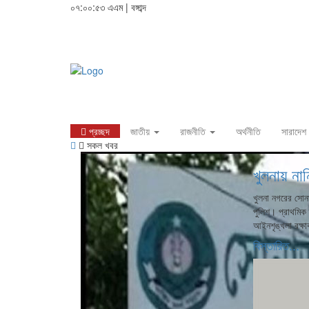
০৭:০০:৫৪ এএম
|
বঙ্গাব্দ
প্রচ্ছদ
জাতীয়
রাজনীতি
অর্থনীতি
সারাদেশ
সকল খবর
খুলনায় না
খুলনা নগরের সোনা
পুলিশ। প্রাথমিক
আইনশৃঙ্খলা রক্ষা
বিস্তারিত...