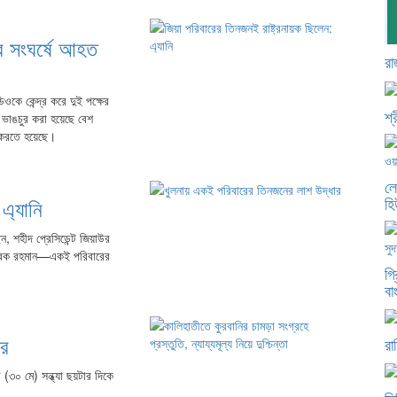
ের সংঘর্ষে আহত
রা
কে কেন্দ্র করে দুই পক্ষের
শ্
 ভাঙচুর করা হয়েছে বেশ
জ করতে হয়েছে।
লে
হি
এ্যানি
েন, শহীদ প্রেসিডেন্ট জিয়াউর
ী তারেক রহমান—একই পরিবারের
গ্
বা
ার
রা
(৩০ মে) সন্ধ্যা ছয়টার দিকে